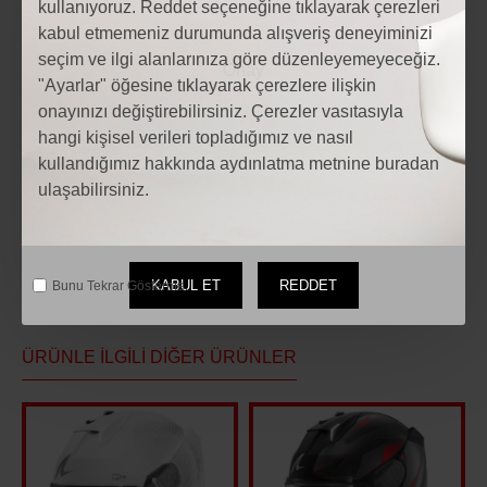
kullanıyoruz. Reddet seçeneğine tıklayarak çerezleri
kabul etmemeniz durumunda alışveriş deneyiminizi
seçim ve ilgi alanlarınıza göre düzenleyemeyeceğiz.
"Ayarlar" öğesine tıklayarak çerezlere ilişkin
Etiketler:
Motosiklet VEXO CAYENNE MONT SİYAH
onayınızı değiştirebilirsiniz. Çerezler vasıtasıyla
hangi kişisel verileri topladığımız ve nasıl
Motosiklet VEXO CAYENNE MONT SİYAH fiyatları
kullandığımız hakkında aydınlatma metnine buradan
Motosiklet Modelleri
motosiklet Aksesuarları
ulaşabilirsiniz.
Motosiklet yedek parça
TEKSTİL MONT
VEXO
KABUL ET
REDDET
Bunu Tekrar Gösterme.
ÜRÜNLE İLGILI DIĞER ÜRÜNLER