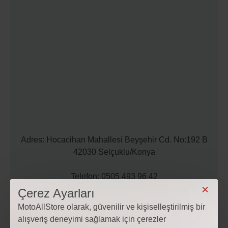
Adres: Hocacihan Mahallesi Beyşehir Cd. No:192 B
42030 Selçuklu/Konya
Telefon: 0505 493 96 42
Çerez Ayarları
Mail: iletisim@motoallstore.com
MotoAllStore olarak, güvenilir ve kişiselleştirilmiş bir
alışveriş deneyimi sağlamak için çerezler