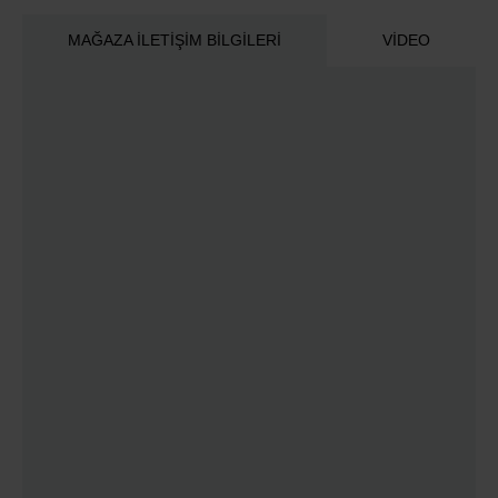
MAĞAZA İLETIŞIM BILGILERI
VIDEO