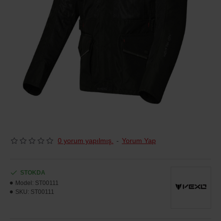
0 yorum yapılmış.
-
Yorum Yap
STOKDA
Model:
ST00111
SKU:
ST00111