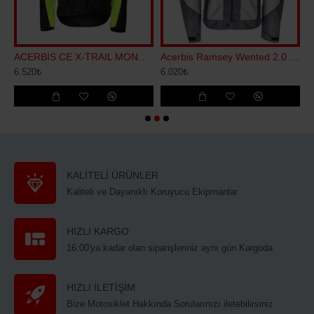
NT SİYAH GRİ
ACERBİS CE X-TRAIL MONT SİYAH SARI
Acerbis Ramsey Wented 2.0 Yazlık Mont Gri Kırmızı
6.520₺
6.020₺
1
KALİTELİ ÜRÜNLER
Kaliteli ve Dayanıklı Koruyucu Ekipmanlar
HIZLI KARGO
16:00'ya kadar olan siparişleriniz aynı gün Kargoda
HIZLI İLETİŞİM
Bize Motosiklet Hakkında Sorularınızı iletebilirsiniz