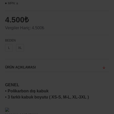
MPN:
a
4.500₺
Vergiler Hariç: 4.500₺
BEDEN
L
XL
ÜRÜN AÇIKLAMASI
GENEL
• Polikarbon dış kabuk
• 3 farklı kabuk boyutu ( XS-S, M-L, XL-3XL )