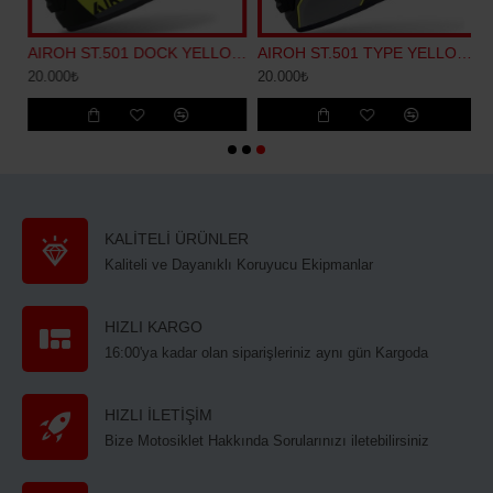
1 DOCK RED GLOSS KASK
AIROH ST.501 DOCK YELLOW MATT KASK
AIROH ST.501 TYPE YELLOW MATT KASK
20.000₺
20.000₺
KALİTELİ ÜRÜNLER
Kaliteli ve Dayanıklı Koruyucu Ekipmanlar
HIZLI KARGO
16:00'ya kadar olan siparişleriniz aynı gün Kargoda
HIZLI İLETİŞİM
Bize Motosiklet Hakkında Sorularınızı iletebilirsiniz