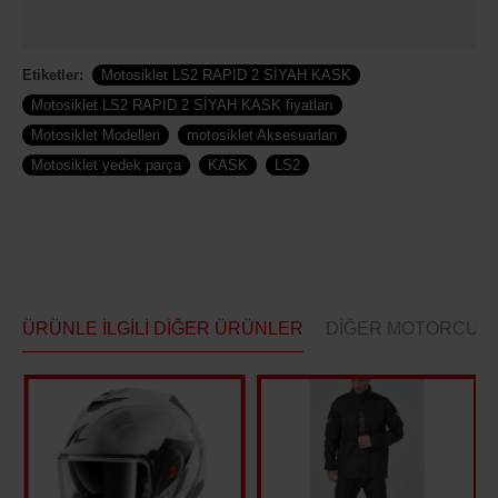
Etiketler:
Motosiklet LS2 RAPID 2 SİYAH KASK
Motosiklet LS2 RAPID 2 SİYAH KASK fiyatları
Motosiklet Modelleri
motosiklet Aksesuarları
Motosiklet yedek parça
KASK
LS2
ÜRÜNLE İLGILI DIĞER ÜRÜNLER
DIĞER MOTORCULAR