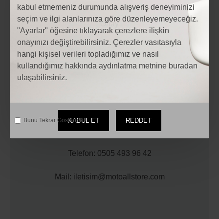
kabul etmemeniz durumunda alışveriş deneyiminizi
seçim ve ilgi alanlarınıza göre düzenleyemeyeceğiz.
"Ayarlar" öğesine tıklayarak çerezlere ilişkin
onayınızı değiştirebilirsiniz. Çerezler vasıtasıyla
hangi kişisel verileri topladığımız ve nasıl
kullandığımız hakkında aydınlatma metnine buradan
ulaşabilirsiniz.
Adres: Hocacihan Mahallesi Beyşehir Cd. No:192 B
KABUL ET
REDDET
Bunu Tekrar Gösterme.
42030 Selçuklu/Konya
Telefon: 0505 493 96 42
Mail: iletisim@motoallstore.com