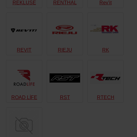
REKLUSE
RENTHAL
Rev'it
REVIT
RIEJU
RK
ROAD LİFE
RST
RTECH