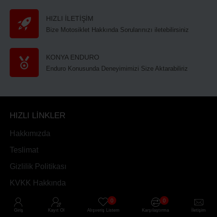
HIZLI İLETİŞİM
Bize Motosiklet Hakkında Sorularınızı iletebilirsiniz
KONYA ENDURO
Enduro Konusunda Deneyimimizi Size Aktarabiliriz
HIZLI LİNKLER
Hakkımızda
Teslimat
Gizlilik Politikası
KVKK Hakkında
Hızlı Linkler
0
0
Giriş
Kayıt Ol
Alışveriş Listem
Karşılaştırma
İletişim