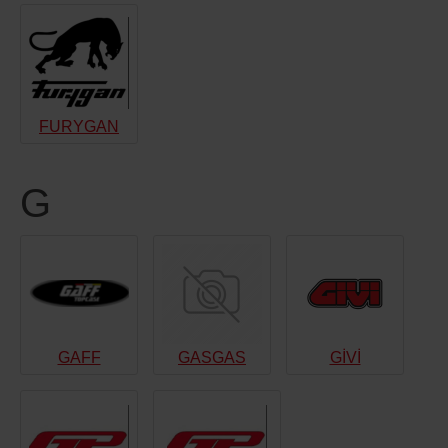
FURYGAN
G
GAFF
GASGAS
GİVİ