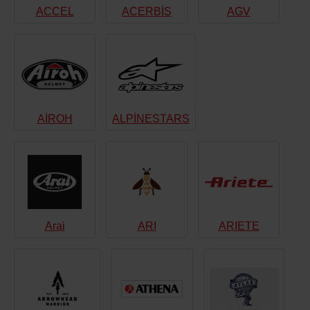
ACCEL
ACERBİS
AGV
AİROH
ALPİNESTARS
Arai
ARI
ARIETE