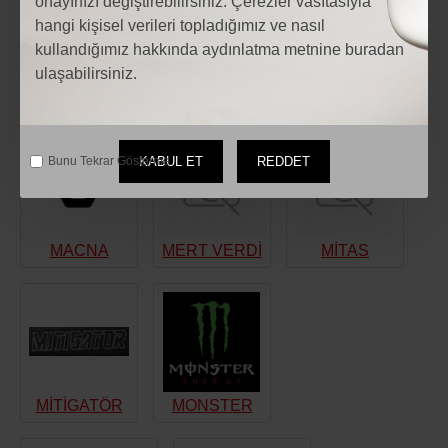
onayınızı değiştirebilirsiniz. Çerezler vasıtasıyla
LIQUI MOLY
LS2
LUCİOLİ
hangi kişisel verileri topladığımız ve nasıl
kullandığımız hakkında aydınlatma metnine buradan
ulaşabilirsiniz.
M
KABUL ET
REDDET
Bunu Tekrar Gösterme.
MACNA
MERT VERDİ
MİTAS
MİTİGATÖR
MONSTER