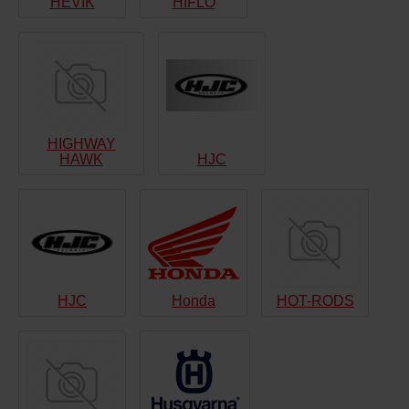
HEVIK
HIFLO
HIGHWAY
HAWK
HJC
HJC
Honda
HOT-RODS