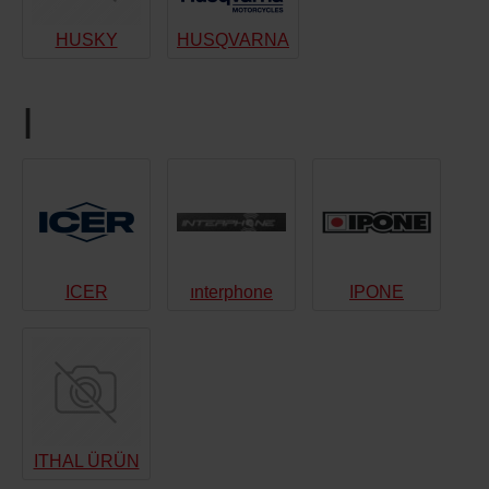
HUSKY
HUSQVARNA
I
ICER
ınterphone
IPONE
ITHAL ÜRÜN