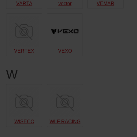
VARTA
vector
VEMAR
VERTEX
VEXO
W
WISECO
WLF RACİNG