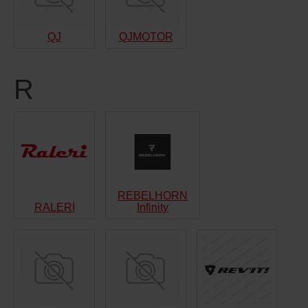
QJ
QJMOTOR
R
REBELHORN
RALERİ
Infinity