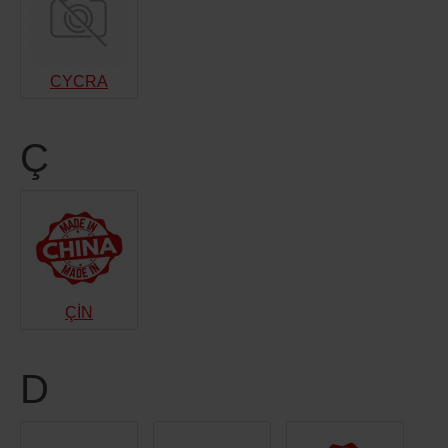
CYCRA
Ç
ÇİN
D