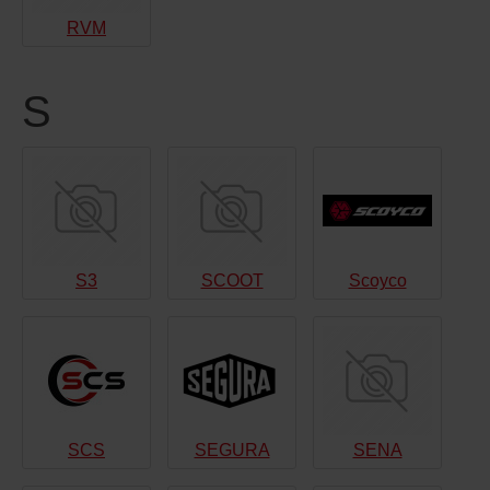
RVM
S
S3
SCOOT
Scoyco
SCS
SEGURA
SENA