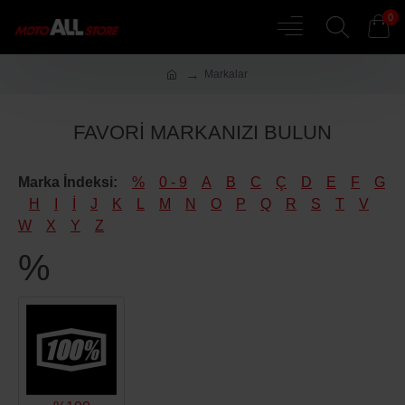
0
Markalar
FAVORI MARKANIZI BULUN
Marka İndeksi:
%
0 - 9
A
B
C
Ç
D
E
F
G
H
I
İ
J
K
L
M
N
O
P
Q
R
S
T
V
W
X
Y
Z
%