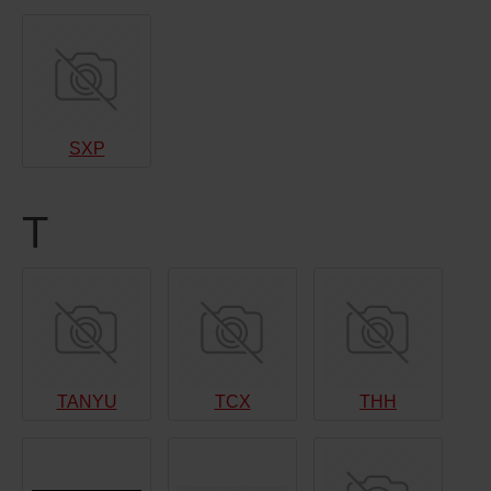
SXP
T
TANYU
TCX
THH