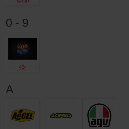
%100
0 - 9
404
A