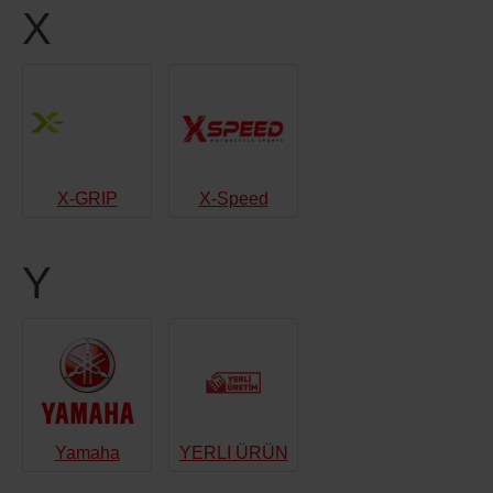
X
X-GRIP
X-Speed
Y
Yamaha
YERLI ÜRÜN