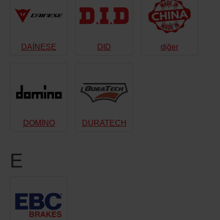
DAİNESE
DID
diğer
DOMİNO
DURATECH
E