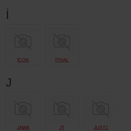
İ
İCON
İTHAL
J
JAWA
JT
JUST1