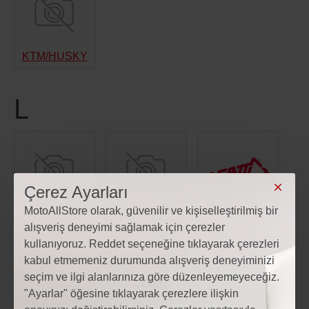
KTM/HUSKY
L
Çerez Ayarları
MotoAllStore olarak, güvenilir ve kişiselleştirilmiş bir
LAZER
LEAT
LEATT
alışveriş deneyimi sağlamak için çerezler
kullanıyoruz. Reddet seçeneğine tıklayarak çerezleri
kabul etmemeniz durumunda alışveriş deneyiminizi
seçim ve ilgi alanlarınıza göre düzenleyemeyeceğiz.
"Ayarlar" öğesine tıklayarak çerezlere ilişkin