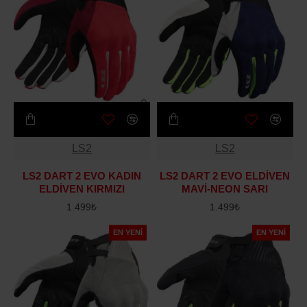
LS2
LS2
LS2 DART 2 EVO KADIN
LS2 DART 2 EVO ELDİVEN
ELDİVEN KIRMIZI
MAVİ-NEON SARI
1.499₺
1.499₺
EN YENI
EN YENI