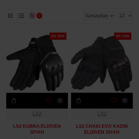
0
EN YENI
EN YENI
LS2
LS2
LS2 KUBRA ELDİVEN
LS2 CHAKI EVO KADIN
SİYAH
ELDİVEN SİYAH