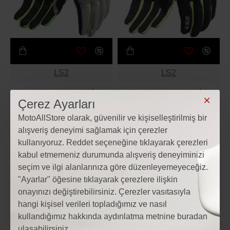
LS2
LS2
LS2 DART 2 EVO ELDİVEN
LS2 DART 2 EVO ELDİVEN
Çerez Ayarları
GRİ-NEON SARI
SİYAH-NEON SARI
1.499₺
1.499₺
MotoAllStore olarak, güvenilir ve kişiselleştirilmiş bir
alışveriş deneyimi sağlamak için çerezler
EN YENI
EN YENI
kullanıyoruz. Reddet seçeneğine tıklayarak çerezleri
kabul etmemeniz durumunda alışveriş deneyiminizi
seçim ve ilgi alanlarınıza göre düzenleyemeyeceğiz.
"Ayarlar" öğesine tıklayarak çerezlere ilişkin
onayınızı değiştirebilirsiniz. Çerezler vasıtasıyla
hangi kişisel verileri topladığımız ve nasıl
kullandığımız hakkında aydınlatma metnine buradan
ulaşabilirsiniz.