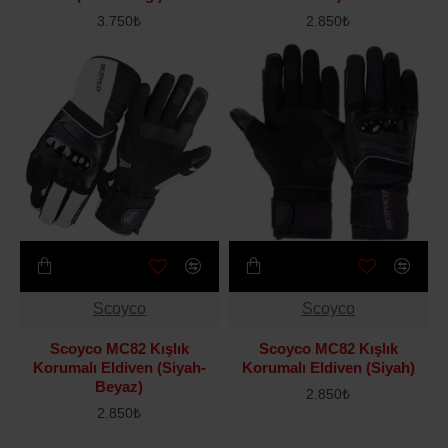
3.750₺
2.850₺
Scoyco
Scoyco
Scoyco MC82 Kışlık
Scoyco MC82 Kışlık
Korumalı Eldiven (Siyah-
Korumalı Eldiven (Siyah)
Beyaz)
2.850₺
2.850₺