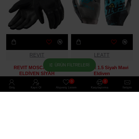
REVIT
LEATT
ÜRÜN FILTRELERI
REVIT MOSCA 2 H2O
Leatt Gpx 1.5 Siyah Mavi
ELDİVEN SİYAH
Eldiven
5.500₺
2.000₺
0
0
Giriş
Kayıt Ol
Alışveriş Listem
Karşılaştırma
İletişim