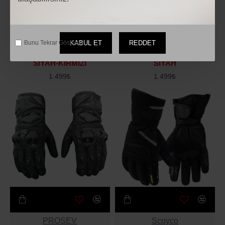
LS2
LS2
KABUL ET
REDDET
Bunu Tekrar Gösterme.
LS2 DART 2 EVO ELDİVEN
LS2 DART 2 EVO ELDİVEN
SİYAH-KIRMIZI
SİYAH
1.499₺
1.499₺
PROSEV
Scoyco