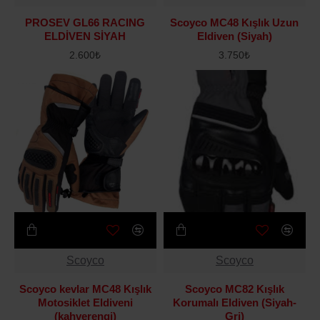
PROSEV GL66 RACING
Scoyco MC48 Kışlık Uzun
ELDİVEN SİYAH
Eldiven (Siyah)
2.600₺
3.750₺
Scoyco
Scoyco
Scoyco kevlar MC48 Kışlık
Scoyco MC82 Kışlık
Motosiklet Eldiveni
Korumalı Eldiven (Siyah-
(kahverengi)
Gri)