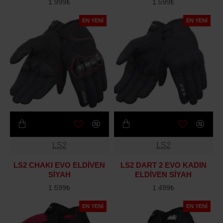
1.999₺
1.599₺
EN YENI
EN YENI
LS2
LS2
LS2 CHAKI EVO ELDİVEN
LS2 DART 2 EVO KADIN
SİYAH
ELDİVEN SİYAH
1.599₺
1.499₺
EN YENI
EN YENI