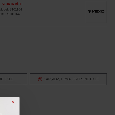
STOKTA BITTI
Model:
ST01164
SKU:
ST01164
ME EKLE
KARŞILAŞTIRMA LISTESINE EKLE
i