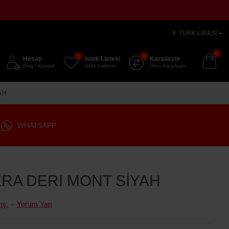
₺
TÜRK LIRASI
0
0
0
Hesap
İstek Listesi
Karşılaştır
Giriş / Kaydol
İstek Listeniz
Ürün Karşılaştır
AH
WHATSAPP
RA DERI MONT SİYAH
ış.
-
Yorum Yap