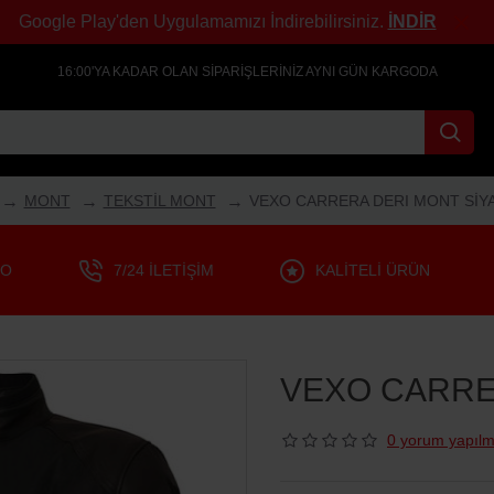
Google Play'den Uygulamamızı İndirebilirsiniz.
İNDİR
16:00'YA KADAR OLAN SIPARIŞLERINIZ AYNI GÜN KARGODA
MONT
TEKSTİL MONT
VEXO CARRERA DERI MONT SİY
GO
7/24 İLETIŞIM
KALITELI ÜRÜN
VEXO CARRE
0 yorum yapılm