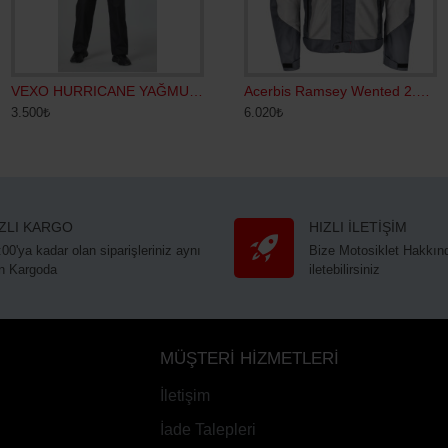
AT MONT SİYAH GRİ
VEXO HURRICANE YAĞMURLUK SİYAH
ACERBİS CE X-TRAIL MONT SİYAH SARI
Acerbis Ramsey Wented 2.0 Yazlık Mont Gri Kırmızı
3.500₺
6.520₺
6.020₺
IZLI KARGO
HIZLI İLETİŞİM
:00'ya kadar olan siparişleriniz aynı
Bize Motosiklet Hakkınd
n Kargoda
iletebilirsiniz
MÜŞTERİ HİZMETLERİ
İletişim
İade Talepleri