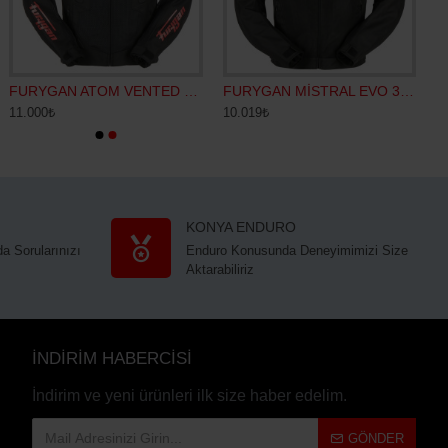
FURYGAN ATOM VENTED EVO YAZLIK MOTOSİKLET CEKETİ SİYAH-KIRMIZI
FURYGAN MİSTRAL EVO 3 YAZLIK FİLELİ KADIN MOTOSİKLET CEKETİ SİYAH
11.000₺
10.019₺
KONYA ENDURO
a Sorularınızı
Enduro Konusunda Deneyimimizi Size
Aktarabiliriz
İNDİRİM HABERCİSİ
İndirim ve yeni ürünleri ilk size haber edelim.
GÖNDER