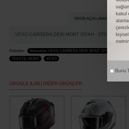
sağlam
kabul 
ÜRÜN AÇIKLAMASI
Y
alanla
çerezl
kişise
VEXO CARRERA DERI MONT SİYAH - ST01164 - TEKSTİL
metnin
Etiketler:
Motosiklet VEXO CARRERA DERI MONT SİYAH
Moto
TEKSTİL MONT
VEXO
Bunu T
ÜRÜNLE İLGILI DIĞER ÜRÜNLER