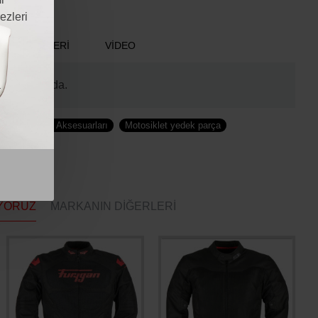
ezleri
ŞIM BILGILERI
VIDEO
i
a
n Kapınızda.
motosiklet Aksesuarları
Motosiklet yedek parça
YORUZ
MARKANIN DIĞERLERI