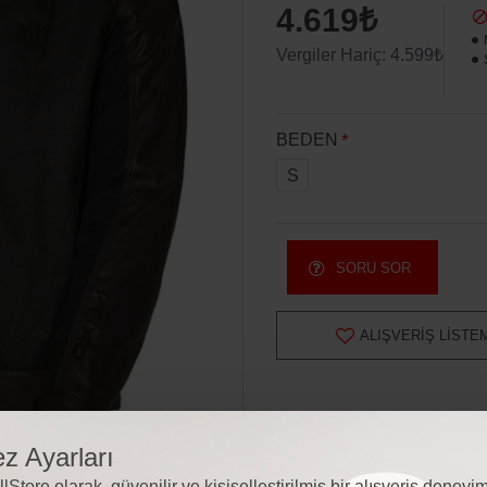
4.619₺
Vergiler Hariç: 4.599₺
BEDEN
S
SORU SOR
ALIŞVERIŞ LISTE
z Ayarları
lStore olarak, güvenilir ve kişiselleştirilmiş bir alışveriş deneyim