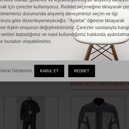
ak için çerezler kullanıyoruz. Reddet seçeneğine tıklayarak çer
etmemeniz durumunda alışveriş deneyiminizi seçim ve ilgi
ORUMLAR
MOTOALLSTORE HAKKINDA
MAĞAZA İLETI
rınıza göre düzenleyemeyeceğiz. "Ayarlar" öğesine tıklayarak
ere ilişkin onayınızı değiştirebilirsiniz. Çerezler vasıtasıyla hang
l verileri topladığımız ve nasıl kullandığımız hakkında aydınlatm
 MONT - En Uygun Fiyat ve Hızlı Ayını Gün Kargoyla Heme
e buradan ulaşabilirsiniz.
siklet VEXO CARRERA DERI MONT SİYAH fiyatları
Motosiklet Modelleri
ekrar Gösterme.
KABUL ET
REDDET
BEĞENECEĞINI DÜŞÜNÜ