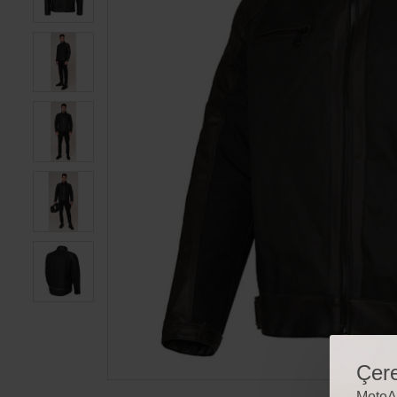
Çere
MotoAl