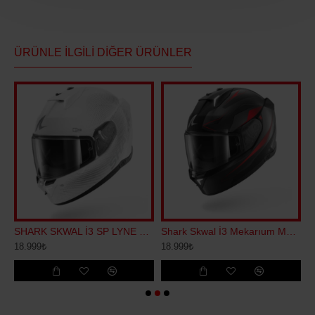
ÜRÜNLE İLGILI DIĞER ÜRÜNLER
 REPLİCA ZARCO GP KAPALI KASK
SHARK SKWAL İ3 SP LYNE KAPALI KASK
Shark Skwal İ3 Mekarıum Mat Kapalı Kask
18.999₺
18.999₺
2