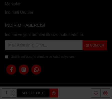
Markalar
İndirimli Ürünler
İNDİRİM HABERCİSİ
İndirim ve yeni ürünleri ilk size haber edelim.
GÖNDER
Gizlilik politikası
'ni okudum ve kabul ediyorum.
Copyright © 2023, Moto All Store, Tüm Hakları Saklıdır
SEPETE EKLE
Tasarım Mehmet Bağcıvan