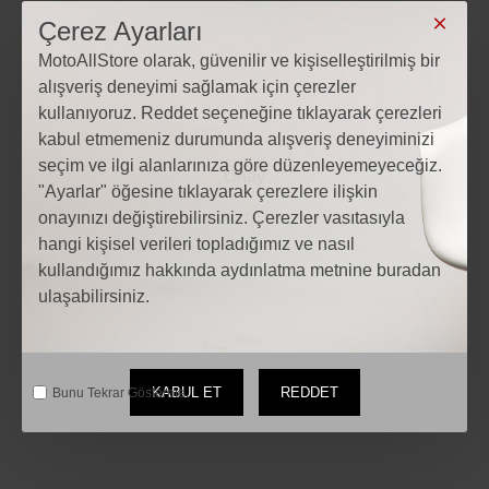
Adres: Hocacihan Mahallesi Beyşehir Cd. No:192 B
Çerez Ayarları
42030 Selçuklu/Konya
MotoAllStore olarak, güvenilir ve kişiselleştirilmiş bir
alışveriş deneyimi sağlamak için çerezler
Telefon: 0505 493 96 42
kullanıyoruz. Reddet seçeneğine tıklayarak çerezleri
kabul etmemeniz durumunda alışveriş deneyiminizi
Mail: iletisim@motoallstore.com
seçim ve ilgi alanlarınıza göre düzenleyemeyeceğiz.
"Ayarlar" öğesine tıklayarak çerezlere ilişkin
onayınızı değiştirebilirsiniz. Çerezler vasıtasıyla
hangi kişisel verileri topladığımız ve nasıl
kullandığımız hakkında aydınlatma metnine buradan
ulaşabilirsiniz.
Etiketler:
Motosiklet Scoyco MC48 Kışlık Uzun Eldiven (Siyah)
Motosiklet Scoyco MC48 Kışlık Uzun Eldiven (Siyah) fiyatları
Motosiklet Modelleri
motosiklet Aksesuarları
KABUL ET
REDDET
Bunu Tekrar Gösterme.
Motosiklet yedek parça