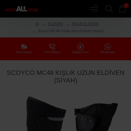
0
ELDİVEN
KIŞLIK ELDİVEN
Scoyco MC48 Kışlık Uzun Eldiven (Siyah)
Hızlı Kargo
7/24 İletişim
Kaliteli Ürün
WhatsApp
SCOYCO MC48 KIŞLIK UZUN ELDIVEN
(SIYAH)