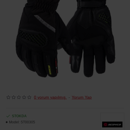
0 yorum yapılmış.
-
Yorum Yap
STOKDA
Model:
ST00305