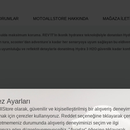
ORUMLAR
MOTOALLSTORE HAKKINDA
MAĞAZA İLETI
da maksimum koruma. REV’IT’in ikonik hydratex teknolojisiyle donatılan Hydra
 tura, scooter’dan adventure’a kadar her senaryoya uyum sağlayan bu eldiven, h
n uyumluluğu ve reflektif detaylarla donatılmış Hydra 3 H2O güvenlik kadar konf
z Ayarları
lStore olarak, güvenilir ve kişiselleştirilmiş bir alışveriş deneyim
ak için çerezler kullanıyoruz. Reddet seçeneğine tıklayarak çer
etmemeniz durumunda alışveriş deneyiminizi seçim ve ilgi
rınıza göre düzenleyemeyeceğiz. "Ayarlar" öğesine tıklayarak