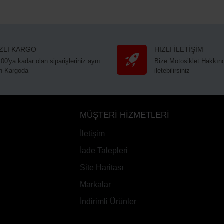
IZLI KARGO
HIZLI İLETİŞİM
:00'ya kadar olan siparişleriniz aynı
Bize Motosiklet Hakkınd
n Kargoda
iletebilirsiniz
MÜŞTERİ HİZMETLERİ
İletişim
İade Talepleri
Site Haritası
Markalar
İndirimli Ürünler