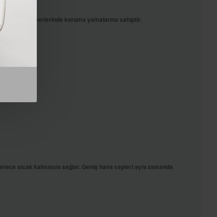
i
ak ve eklem yerlerinde koruma yamalarına sahiptir.
a
erece sıcak kalmasını sağlar. Geniş hava cepleri aynı zamanda