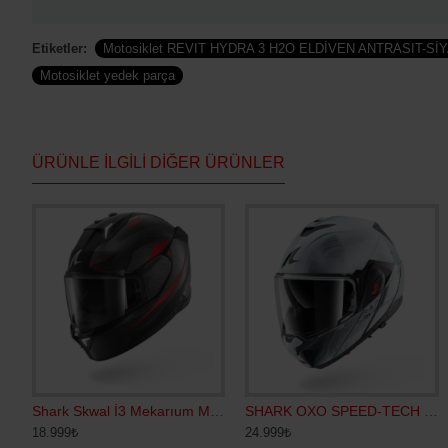
Etiketler:
Motosiklet REVIT HYDRA 3 H2O ELDİVEN ANTRASIT-Sİ
Motosiklet yedek parça
ÜRÜNLE İLGILI DIĞER ÜRÜNLER
WAL İ3 SP LYNE KAPALI KASK
RACER CLOUDY 2 SİYAH
Shark Skwal İ3 Mekarıum Mat Kapalı Kask
SHARK OXO SPEED-TECH ÇENE AÇILIR KASK
LS2 JET 2 WATERPROOF ELDİ
18.999₺
2.600₺
24.999₺
3.400₺