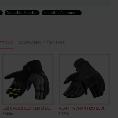
ı
Motosiklet Modelleri
motosiklet Aksesuarları
YORUZ
MARKANIN DIĞERLERI
LS2 URBS 2 ELDİVEN SİYAH-GRİ-SARI
REVIT HYDRA 3 H2O ELDİVEN SİYAH
3.000₺
7.550₺