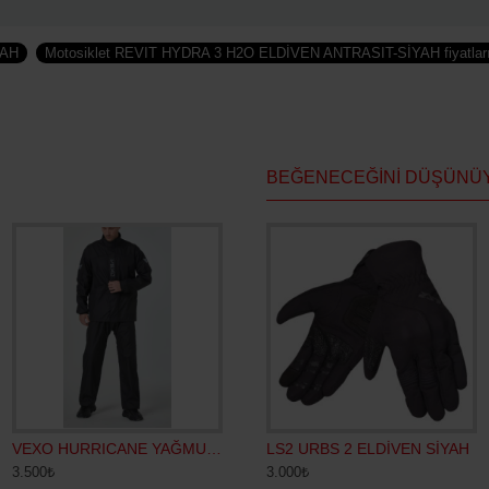
YAH
Motosiklet REVIT HYDRA 3 H2O ELDİVEN ANTRASIT-SİYAH fiyatlar
BEĞENECEĞINI DÜŞÜNÜ
VEN SİYAH
VEXO HURRICANE YAĞMURLUK SİYAH
LS2 JET 2 WATERPROOF ELDİVEN SİYAH-KIRMIZI
LS2 URBS 2 ELDİVEN SİYAH
3.500₺
3.400₺
3.000₺