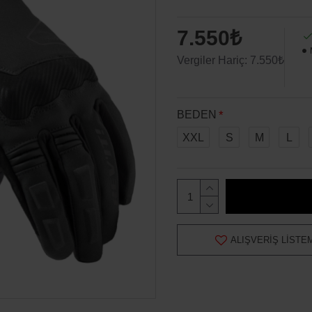
7.550₺
Vergiler Hariç: 7.550₺
BEDEN
XXL
S
M
L
ALIŞVERIŞ LISTE