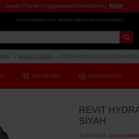
Google Play'den Uygulamamızı İndirebilirsiniz.
İNDİR
16:00'YA KADAR OLAN SIPARIŞLERINIZ AYNI GÜN KARGODA
İVEN
KIŞLIK ELDİVEN
REVIT HYDRA 3 H2O ELDİVEN ANTRA
GO
7/24 İLETIŞIM
KALITELI ÜRÜN
REVIT HYDRA
SİYAH
0 yorum yapılm