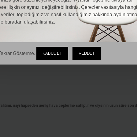
ere ilişkin onayınızı değiştirebilirsiniz. Çerezler vasıtasıyla hang
kün olduğunca güvende tutmak için sert PU koruyucu bileşenden yapılmış parm
l verileri topladığımız ve nasıl kullandığımız hakkında aydınlatm
 uyum sağlayan, konfor ve korumayı artıran viskoelastik köpük
e buradan ulaşabilirsiniz.
e sahip bir kumaştır
ekrar Gösterme.
KABUL ET
REDDET
ımı, ısıyı hapseden geniş hava ceplerine sahiptir ve giysinin uzun süre son d