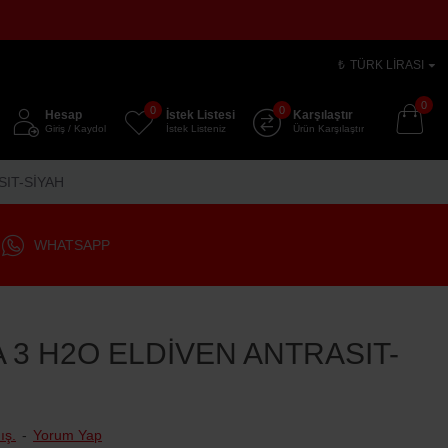
₺
TÜRK LIRASI
0
0
0
Hesap
İstek Listesi
Karşılaştır
Giriş / Kaydol
İstek Listeniz
Ürün Karşılaştır
SIT-SİYAH
WHATSAPP
 3 H2O ELDİVEN ANTRASIT-
ış.
-
Yorum Yap