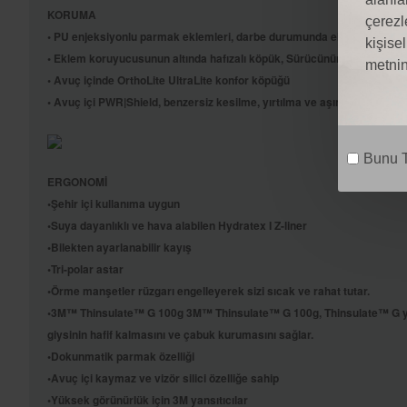
KORUMA
çerezl
• PU enjeksiyonlu parmak eklemleri, darbe durumunda ellerinizi müm
kişise
• Eklem koruyucusunun altında hafızalı köpük, Sürücünün eklemlerine
metnin
• Avuç içinde OrthoLite UltraLite konfor köpüğü
• Avuç içi PWR|Shield, benzersiz kesilme, yırtılma ve aşınma direncin
Bunu T
ERGONOMİ
•Şehir içi kullanıma uygun
•Suya dayanlıklı ve hava alabilen Hydratex I Z-liner
•Bilekten ayarlanabilir kayış
•Tri-polar astar
•Örme manşetler rüzgarı engelleyerek sizi sıcak ve rahat tutar.
•3M™ Thinsulate™ G 100g 3M™ Thinsulate™ G 100g, Thinsulate™ G yalıt
giysinin hafif kalmasını ve çabuk kurumasını sağlar.
•Dokunmatik parmak özelliği
•Avuç içi kaymaz ve vizör silici özelliğe sahip
•Yüksek görünürlük için 3M yansıtıcılar