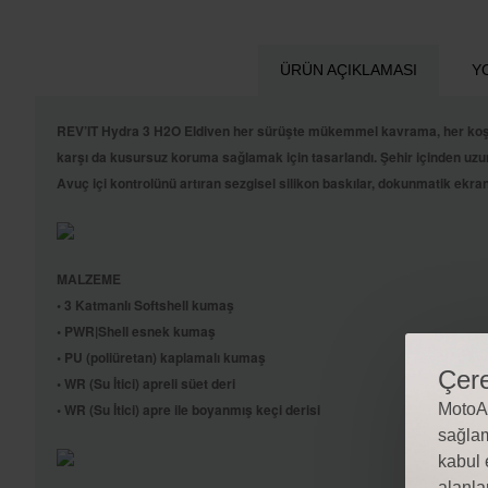
ÜRÜN AÇIKLAMASI
Y
REV’IT Hydra 3 H2O Eldiven her sürüşte mükemmel kavrama, her koşul
karşı da kusursuz koruma sağlamak için tasarlandı. Şehir içinden uzun
Avuç içi kontrolünü artıran sezgisel silikon baskılar, dokunmatik ekra
MALZEME
• 3 Katmanlı Softshell kumaş
• PWR|Shell esnek kumaş
• PU (poliüretan) kaplamalı kumaş
Çere
• WR (Su İtici) apreli süet deri
• WR (Su İtici) apre ile boyanmış keçi derisi
MotoAl
sağlam
kabul 
alanla