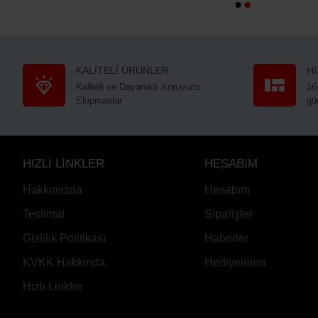
KALİTELİ ÜRÜNLER
H
Kaliteli ve Dayanıklı Koruyucu
16
Ekipmanlar
gü
HIZLI LİNKLER
HESABIM
Hakkımızda
Hesabım
Teslimat
Siparişler
Gizlilik Politikası
Haberler
KVKK Hakkında
Hediyelerim
Hızlı Linkler