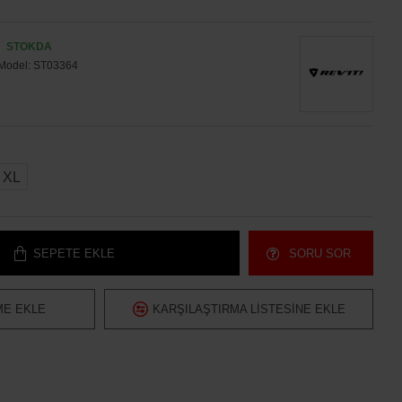
STOKDA
Model:
ST03364
XL
SEPETE EKLE
SORU SOR
ME EKLE
KARŞILAŞTIRMA LISTESINE EKLE