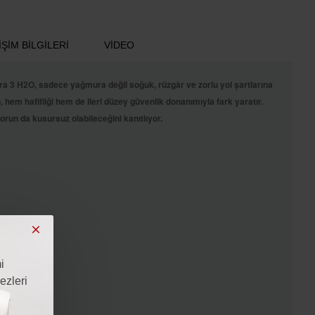
ŞIM BILGILERI
VIDEO
 3 H2O, sadece yağmura değil soğuk, rüzgâr ve zorlu yol şartlarına
em hafifliği hem de ileri düzey güvenlik donanımıyla fark yaratır.
orun da kusursuz olabileceğini kanıtlıyor.
i
ezleri