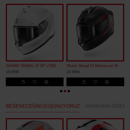
 REPLİCA ZARCO GP KAPALI KASK
SHARK SKWAL İ3 SP LYNE KAPALI KASK
Shark Skwal İ3 Mekarıum Mat Kapalı Kask
18.999₺
18.999₺
2
BEĞENECEĞINI DÜŞÜNÜYORUZ
MARKANIN DIĞERL