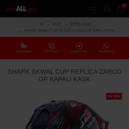
0
KASK
KAPALI KASK
SHARK SKWAL CUP REPLİCA ZARCO GP KAPALI KASK
Hızlı Kargo
7/24 İletişim
Kaliteli Ürün
WhatsApp
SHARK SKWAL CUP REPLİCA ZARCO
GP KAPALI KASK
EN YENI