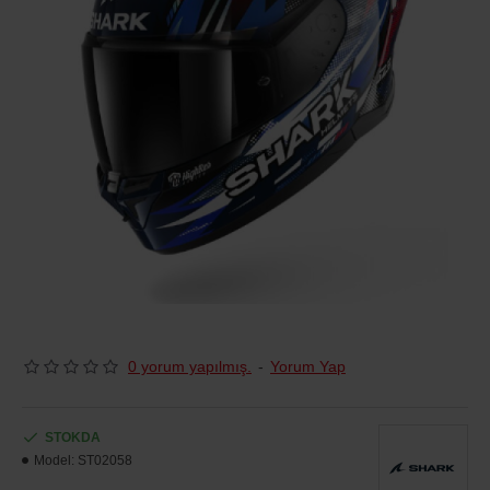
0 yorum yapılmış.
-
Yorum Yap
STOKDA
Model:
ST02058