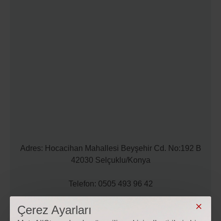
Adres: Hocacihan Mahallesi Beyşehir Cd. No:192 B
42030 Selçuklu/Konya
Telefon: 0505 493 96 42
Çerez Ayarları
Mail: iletisim@motoallstore.com