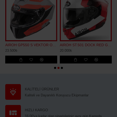
W GLOSS KASK
AIROH GP550 S VEKTOR ORANGE MATT KASK
AIROH ST.501 DOCK RED GLOSS KASK
23.500₺
20.000₺
2
KALİTELİ ÜRÜNLER
Kaliteli ve Dayanıklı Koruyucu Ekipmanlar
HIZLI KARGO
16:00'ya kadar olan siparişleriniz aynı gün Kargoda