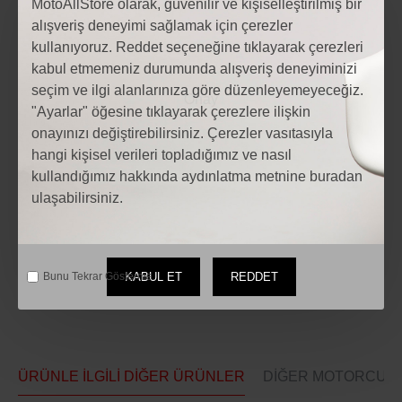
MotoAllStore olarak, güvenilir ve kişiselleştirilmiş bir
alışveriş deneyimi sağlamak için çerezler
kullanıyoruz. Reddet seçeneğine tıklayarak çerezleri
kabul etmemeniz durumunda alışveriş deneyiminizi
seçim ve ilgi alanlarınıza göre düzenleyemeyeceğiz.
"Ayarlar" öğesine tıklayarak çerezlere ilişkin
Etiketler:
onayınızı değiştirebilirsiniz. Çerezler vasıtasıyla
Motosiklet SHARK SKWAL CUP REPLİCA ZARCO GP KAPALI
hangi kişisel verileri topladığımız ve nasıl
KASK
kullandığımız hakkında aydınlatma metnine buradan
Motosiklet SHARK SKWAL CUP REPLİCA ZARCO GP KAPALI
KASK fiyatları
ulaşabilirsiniz.
Motosiklet Modelleri
motosiklet Aksesuarları
Motosiklet yedek parça
KABUL ET
REDDET
Bunu Tekrar Gösterme.
ÜRÜNLE İLGILI DIĞER ÜRÜNLER
DIĞER MOTORCULAR