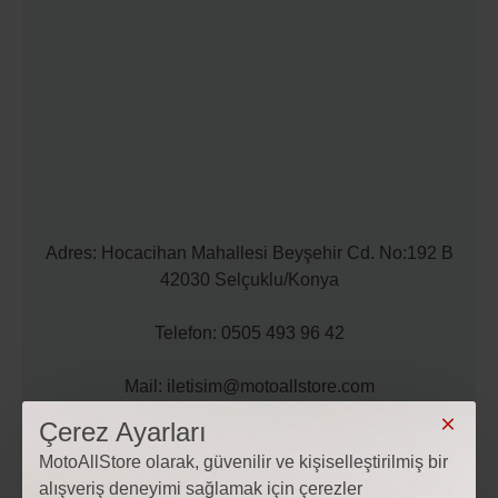
Adres: Hocacihan Mahallesi Beyşehir Cd. No:192 B
42030 Selçuklu/Konya
Telefon: 0505 493 96 42
Mail: iletisim@motoallstore.com
Çerez Ayarları
MotoAllStore olarak, güvenilir ve kişiselleştirilmiş bir
alışveriş deneyimi sağlamak için çerezler