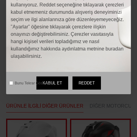
kullanıyoruz. Reddet seçeneğine tıklayarak çerezleri
kabul etmemeniz durumunda alışveriş deneyiminizi
Etiketler:
seçim ve ilgi alanlarınıza göre düzenleyemeyeceğiz.
Motosiklet KNMASTER TT-820 Titreşim Önleyicili Motosiklet
"Ayarlar" öğesine tıklayarak çerezlere ilişkin
Telefon Tutucu
onayınızı değiştirebilirsiniz. Çerezler vasıtasıyla
Motosiklet KNMASTER TT-820 Titreşim Önleyicili Motosiklet
hangi kişisel verileri topladığımız ve nasıl
Telefon Tutucu fiyatları
kullandığımız hakkında aydınlatma metnine buradan
Motosiklet Modelleri
motosiklet Aksesuarları
ulaşabilirsiniz.
Motosiklet yedek parça
KABUL ET
REDDET
Bunu Tekrar Gösterme.
ÜRÜNLE İLGILI DIĞER ÜRÜNLER
DIĞER MOTORCULAR