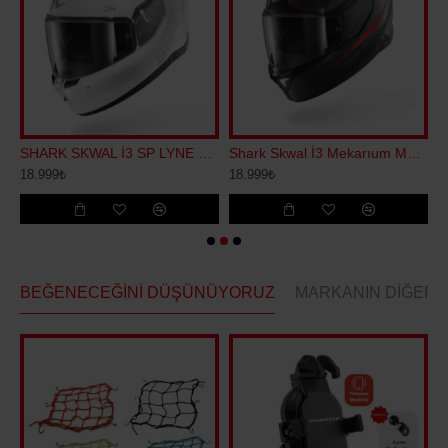
 REPLİCA ZARCO GP KAPALI KASK
SHARK SKWAL İ3 SP LYNE KAPALI KASK
Shark Skwal İ3 Mekarıum Mat Kapalı Kask
18.999₺
18.999₺
2
BEĞENECEĞINI DÜŞÜNÜYORUZ
MARKANIN DIĞERL