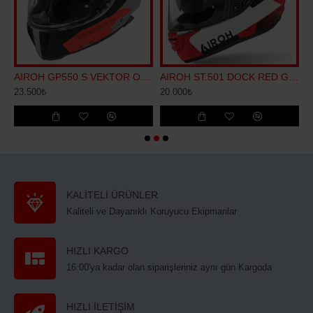
W GLOSS KASK
AIROH GP550 S VEKTOR ORANGE MATT KASK
AIROH ST.501 DOCK RED GLOSS KASK
23.500₺
20.000₺
2
KALİTELİ ÜRÜNLER
Kaliteli ve Dayanıklı Koruyucu Ekipmanlar
HIZLI KARGO
16:00'ya kadar olan siparişleriniz aynı gün Kargoda
HIZLI İLETİŞİM