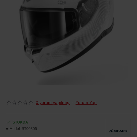
0 yorum yapılmış.
-
Yorum Yap
STOKDA
Model:
ST00305