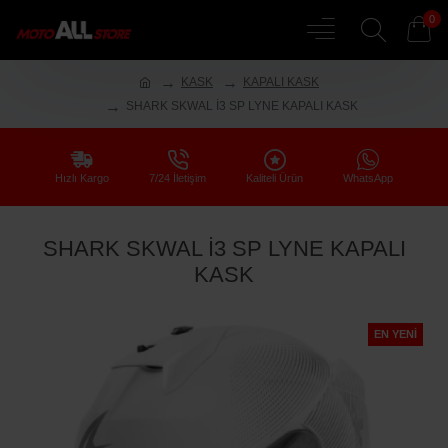
0
KASK
KAPALI KASK
SHARK SKWAL İ3 SP LYNE KAPALI KASK
Hızlı Kargo
7/24 İletişim
Kaliteli Ürün
WhatsApp
SHARK SKWAL İ3 SP LYNE KAPALI
KASK
EN YENI