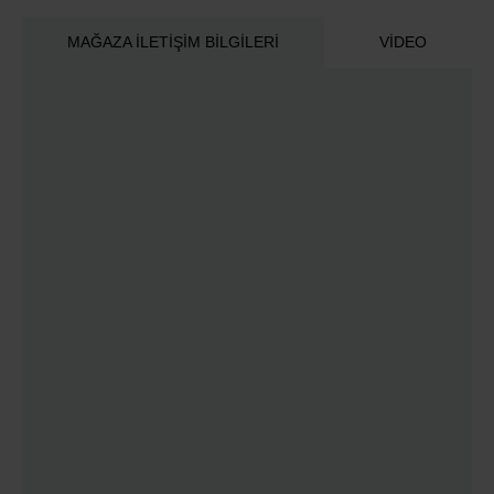
MAĞAZA İLETIŞIM BILGILERI
VIDEO