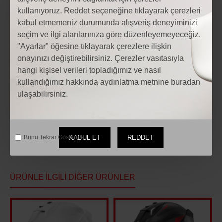
kullanıyoruz. Reddet seçeneğine tıklayarak çerezleri
kabul etmemeniz durumunda alışveriş deneyiminizi
seçim ve ilgi alanlarınıza göre düzenleyemeyeceğiz.
"Ayarlar" öğesine tıklayarak çerezlere ilişkin
Etiketler:
onayınızı değiştirebilirsiniz. Çerezler vasıtasıyla
Motosiklet SHARK SKWAL İ3 SP LYNE KAPALI KASK
hangi kişisel verileri topladığımız ve nasıl
Motosiklet SHARK SKWAL İ3 SP LYNE KAPALI KASK fiyatları
kullandığımız hakkında aydınlatma metnine buradan
Motosiklet Modelleri
motosiklet Aksesuarları
ulaşabilirsiniz.
Motosiklet yedek parça
KABUL ET
REDDET
Bunu Tekrar Gösterme.
ÜRÜNLE İLGILI DIĞER ÜRÜNLER