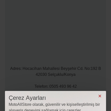
Adres: Hocacihan Mahallesi Beyşehir Cd. No:192 B
42030 Selçuklu/Konya
Telefon: 0505 493 96 42
Çerez Ayarları
Mail: iletisim@motoallstore.com
MotoAllStore olarak, güvenilir ve kişiselleştirilmiş bir
alışveriş deneyimi sağlamak için çerezler