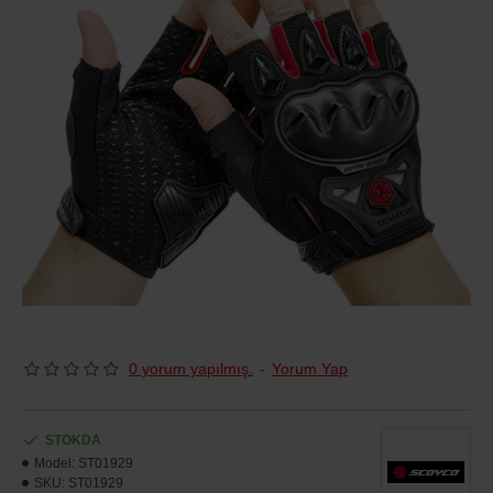
0 yorum yapılmış.
-
Yorum Yap
STOKDA
Model:
ST01929
SKU:
ST01929