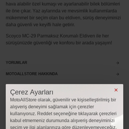
hava alabilir özel kumaşı ve ayarlanabilir bilek bölümleri
ile öne çıkar. Yaz aylarında ve mevsimlik kullanımlarda
mükemmel bir seçim olan bu eldiven, sürüş deneyiminizi
daha güvenli ve keyifli hale getirir.
Scoyco MC-29 Parmaksız Korumalı Eldiven ile her
sürüşünüzde güvenliği ve konforu bir arada yaşayın!
YORUMLAR
MOTOALLSTORE HAKKINDA
Çerez Ayarları
MAĞAZA İLETIŞIM BILGILERI
VIDEO
MotoAllStore olarak, güvenilir ve kişiselleştirilmiş bir
alışveriş deneyimi sağlamak için çerezler
kullanıyoruz. Reddet seçeneğine tıklayarak çerezleri
kabul etmemeniz durumunda alışveriş deneyiminizi
seçim ve ilgi alanlarınıza göre düzenleyemeyeceğiz.