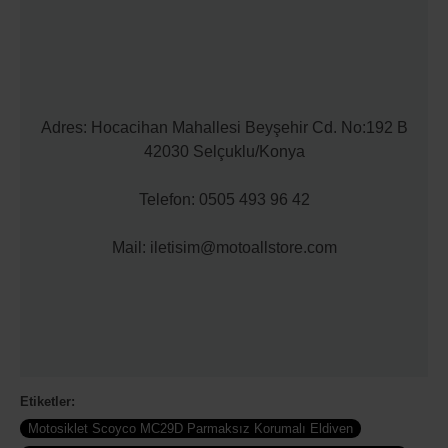
Adres: Hocacihan Mahallesi Beyşehir Cd. No:192 B
42030 Selçuklu/Konya
Telefon: 0505 493 96 42
Mail: iletisim@motoallstore.com
Etiketler:
Motosiklet Scoyco MC29D Parmaksız Korumalı Eldiven