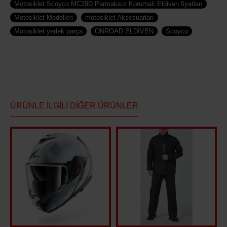
Motosiklet Scoyco MC29D Parmaksız Korumalı Eldiven fiyatları
Motosiklet Modelleri
motosiklet Aksesuarları
Motosiklet yedek parça
ONROAD ELDİVEN
Scoyco
ÜRÜNLE İLGILI DIĞER ÜRÜNLER