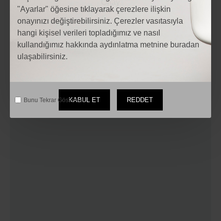
"Ayarlar" öğesine tıklayarak çerezlere ilişkin
onayınızı değiştirebilirsiniz. Çerezler vasıtasıyla
hangi kişisel verileri topladığımız ve nasıl
kullandığımız hakkında aydınlatma metnine buradan
ulaşabilirsiniz.
KABUL ET
REDDET
Bunu Tekrar Gösterme.