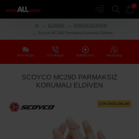
0
ELDİVEN
ONROAD ELDİVEN
Scoyco MC29D Parmaksız Korumalı Eldiven
Hızlı Kargo
7/24 İletişim
Kaliteli Ürün
WhatsApp
SCOYCO MC29D PARMAKSIZ
KORUMALI ELDIVEN
ÇOK SATILANLAR