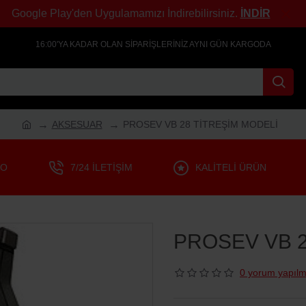
Google Play'den Uygulamamızı İndirebilirsiniz.
İNDİR
16:00'YA KADAR OLAN SIPARIŞLERINIZ AYNI GÜN KARGODA
AKSESUAR
PROSEV VB 28 TİTREŞİM MODELİ
GO
7/24 İLETIŞIM
KALITELI ÜRÜN
PROSEV VB 2
0 yorum yapılm