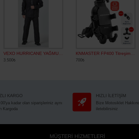
TUTUCU BST7
FİLE DEMİR KANCA İTHAL
VEXO HURRICANE YAĞMURLUK SİYAH
KNMASTER FP400 Titreşim Engelleyicili Tüm Motosikletlere Uyumlu Telefon Tutucu
3.500₺
250₺
700₺
IZLI KARGO
HIZLI İLETİŞİM
:00'ya kadar olan siparişleriniz aynı
Bize Motosiklet Hakkınd
n Kargoda
iletebilirsiniz
MÜŞTERİ HİZMETLERİ