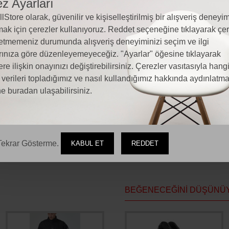
z Ayarları
lStore olarak, güvenilir ve kişiselleştirilmiş bir alışveriş deneyim
ak için çerezler kullanıyoruz. Reddet seçeneğine tıklayarak çer
ORUMLAR
MOTOALLSTORE HAKKINDA
MAĞAZA İLETI
etmemeniz durumunda alışveriş deneyiminizi seçim ve ilgi
rınıza göre düzenleyemeyeceğiz. "Ayarlar" öğesine tıklayarak
ere ilişkin onayınızı değiştirebilirsiniz. Çerezler vasıtasıyla hang
l verileri topladığımız ve nasıl kullandığımız hakkında aydınlatm
e buradan ulaşabilirsiniz.
ekrar Gösterme.
KABUL ET
REDDET
BEĞENECEĞINI DÜŞÜNÜ