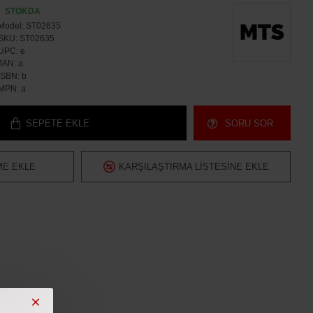
STOKDA
Model:
ST02635
SKU:
ST02635
UPC:
e
JAN:
a
ISBN:
b
MPN:
a
SEPETE EKLE
SORU SOR
ME EKLE
KARŞILAŞTIRMA LISTESINE EKLE