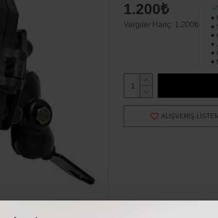
1.200₺
Vergiler Hariç: 1.200₺
ALIŞVERIŞ LISTE