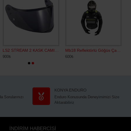
LS2 STREAM 2 KASK CAMI SİYAH
Mb18 Reflektörlü Göğüs Çantası
900₺
600₺
KONYA ENDURO
a Sorularınızı
Enduro Konusunda Deneyimimizi Size
Aktarabiliriz
İNDİRİM HABERCİSİ