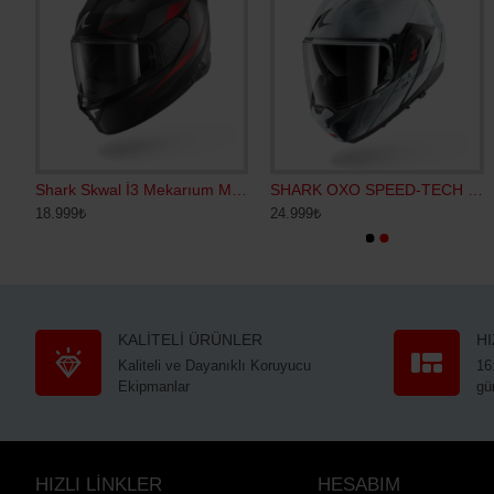
WAL İ3 SP LYNE KAPALI KASK
Shark Skwal İ3 Mekarıum Mat Kapalı Kask
75 ML Putoline HELMET SANITIZER ( Seyahat Boy )
SHARK OXO SPEED-TECH ÇENE AÇILIR KASK
BLİC TELEFON 
18.999₺
330₺
24.999₺
500₺
KALİTELİ ÜRÜNLER
H
Kaliteli ve Dayanıklı Koruyucu
16
Ekipmanlar
gü
HIZLI LİNKLER
HESABIM