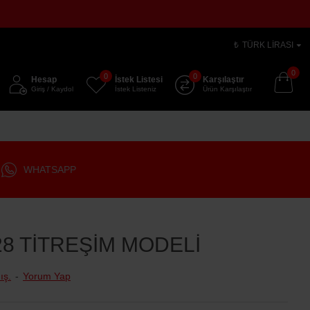
₺
TÜRK LIRASI
0
0
0
Hesap
İstek Listesi
Karşılaştır
Giriş / Kaydol
İstek Listeniz
Ürün Karşılaştır
WHATSAPP
8 TİTREŞİM MODELİ
ış.
-
Yorum Yap