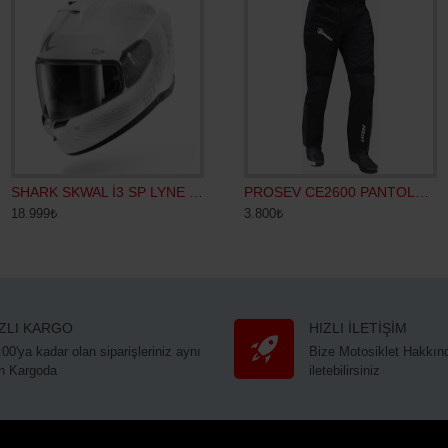
SHARK SKWAL İ3 SP LYNE KAPALI KASK
Shark Skwal İ3 Mekarıum Mat Kapalı Kask
PROSEV CE2600 PANTOLON SİYAH
18.999₺
18.999₺
3.800₺
2
IZLI KARGO
HIZLI İLETİŞİM
:00'ya kadar olan siparişleriniz aynı
Bize Motosiklet Hakkınd
n Kargoda
iletebilirsiniz