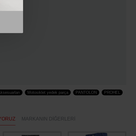
Aksesuarları
Motosiklet yedek parça
PANTOLON
PROHEL
YORUZ
MARKANIN DIĞERLERI