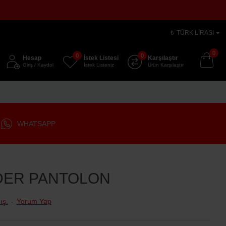
₺
TÜRK LIRASI
0
0
0
Hesap
İstek Listesi
Karşılaştır
Giriş / Kaydol
İstek Listeniz
Ürün Karşılaştır
WHATSAPP
DER PANTOLON
ış.
-
Yorum Yap