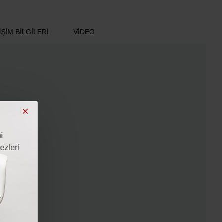
ŞIM BILGILERI
VIDEO
i
ezleri
i
a