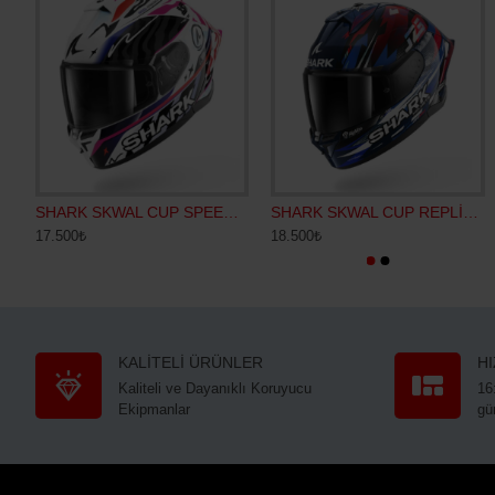
SHARK SKWAL CUP SPEED-FANCY KAPALI KASK
SHARK SKWAL CUP REPLİCA ZARCO GP KAPALI KASK
17.500₺
18.500₺
KALİTELİ ÜRÜNLER
H
Kaliteli ve Dayanıklı Koruyucu
16
Ekipmanlar
gü