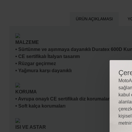
ÜRÜN AÇIKLAMASI
Y
MALZEME
• Sürtünme ve aşınmaya dayanıklı Duratex 600D K
• CE sertifikalı İtalyan tasarım
• Rüzgar geçirmez
• Yağmura karşı dayanıklı
Çere
MotoAl
sağlam
KORUMA
kabul 
• Avrupa onaylı CE sertifikalı diz korumaları
alanla
• Soft kalça korumaları
çerezl
kişise
metnin
ISI VE ASTAR