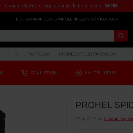
Google Play'den Uygulamamızı İndirebilirsiniz.
İNDİR
16:00'YA KADAR OLAN SIPARIŞLERINIZ AYNI GÜN KARGODA
PANTOLON
PROHEL SPIDER PANTOLON
GO
7/24 İLETIŞIM
KALITELI ÜRÜN
PROHEL SPI
0 yorum yapılm