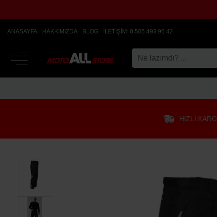
ANASAYFA
HAKKIMIZDA
BLOG
İLETIŞIM: 0 505 493 96 42
HIZLI KAR