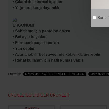
• Çıkarılabilir termal iç astar
• Yağmura karşı dayanıklı
Bunu T
ERGONOMİ
• Sabitleme için pantolon askısı
• Bel ayar kayışları
• Fermuarlı paça kısımları
• Yan cepler
• Ayarlanabilir bel sayesinde kolaylıkla giyilebilir
• Rahat kullanım için hafif kumaş yapıs
Etiketler:
Motosiklet PROHEL SPIDER PANTOLON
Motosiklet 
ÜRÜNLE İLGILI DIĞER ÜRÜNLER