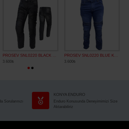
SHARK OXO SPEED-TECH ÇENE AÇILIR KASK
PROSEV SNL0220 BLACK KEVLAR KOT
VEXO HURRICANE YAĞMURLUK SİYAH
PROSEV SNL0220 BLUE KEVLAR KOT
4.999₺
3.600₺
3.500₺
3.600₺
7
KONYA ENDURO
a Sorularınızı
Enduro Konusunda Deneyimimizi Size
Aktarabiliriz