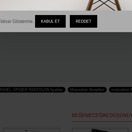
ekrar Gösterme.
KABUL ET
REDDET
PROHEL SPIDER PANTOLON fiyatları
Motosiklet Modelleri
motosiklet 
BEĞENECEĞINI DÜŞÜNÜ