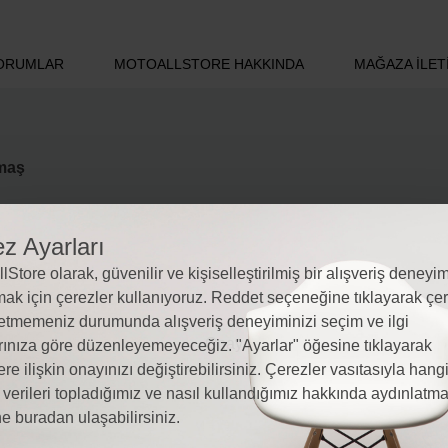
ORUMLAR
MOTOALLSTORE HAKKINDA
MAĞAZA İLETI
umaş
z Ayarları
lStore olarak, güvenilir ve kişiselleştirilmiş bir alışveriş deneyim
ak için çerezler kullanıyoruz. Reddet seçeneğine tıklayarak çer
etmemeniz durumunda alışveriş deneyiminizi seçim ve ilgi
rınıza göre düzenleyemeyeceğiz. "Ayarlar" öğesine tıklayarak
ere ilişkin onayınızı değiştirebilirsiniz. Çerezler vasıtasıyla hang
l verileri topladığımız ve nasıl kullandığımız hakkında aydınlatm
e buradan ulaşabilirsiniz.