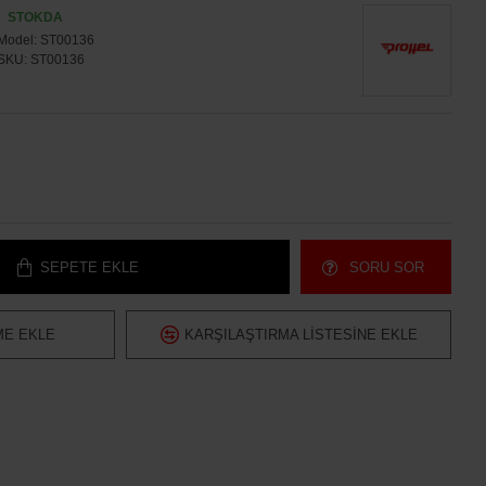
STOKDA
Model:
ST00136
SKU:
ST00136
SEPETE EKLE
SORU SOR
ME EKLE
KARŞILAŞTIRMA LISTESINE EKLE