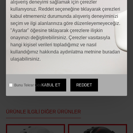
alışveriş deneyimi sağlamak için çerezler
kullanıyoruz. Reddet seçeneğine tıklayarak çerezleri
kabul etmemeniz durumunda alışveriş deneyiminizi
seçim ve ilgi alanlarınıza göre düzenleyemeyeceğiz.
"Ayarlar" öğesine tıklayarak çerezlere ilişkin
Etiketler:
onayınızı değiştirebilirsiniz. Çerezler vasıtasıyla
Motosiklet MTS M-201 FULL FACE ÇOCUK KASK FUŞYA
hangi kişisel verileri topladığımız ve nasıl
Motosiklet MTS M-201 FULL FACE ÇOCUK KASK FUŞYA
kullandığımız hakkında aydınlatma metnine buradan
fiyatları
ulaşabilirsiniz.
Motosiklet Modelleri
motosiklet Aksesuarları
Motosiklet yedek parça
KABUL ET
REDDET
Bunu Tekrar Gösterme.
ÜRÜNLE İLGILI DIĞER ÜRÜNLER