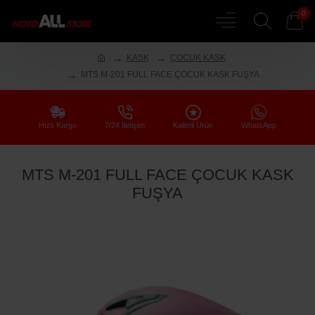
0
KASK
ÇOCUK KASK
MTS M-201 FULL FACE ÇOCUK KASK FUŞYA
Hızlı Kargo
7/24 İletişim
Kaliteli Ürün
WhatsApp
MTS M-201 FULL FACE ÇOCUK KASK
FUŞYA