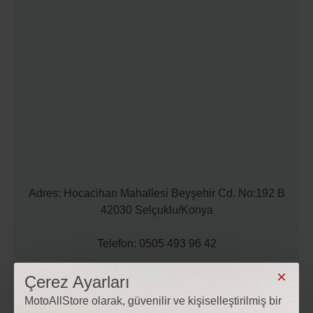
Adres: Hocacihan Mahallesi Beyşehir Cd. No:192 B
42030 Selçuklu/Konya
Telefon: 0505 493 96 42
Mail: iletisim@motoallstore.com
Çerez Ayarları
MotoAllStore olarak, güvenilir ve kişiselleştirilmiş bir