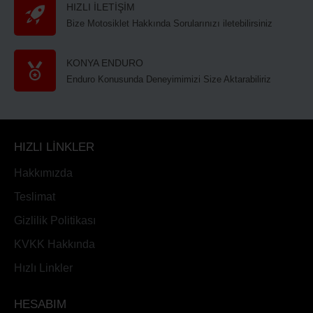
HIZLI İLETİŞİM
Bize Motosiklet Hakkında Sorularınızı iletebilirsiniz
KONYA ENDURO
Enduro Konusunda Deneyimimizi Size Aktarabiliriz
HIZLI LİNKLER
Hakkımızda
Teslimat
Gizlilik Politikası
KVKK Hakkında
Hızlı Linkler
HESABIM