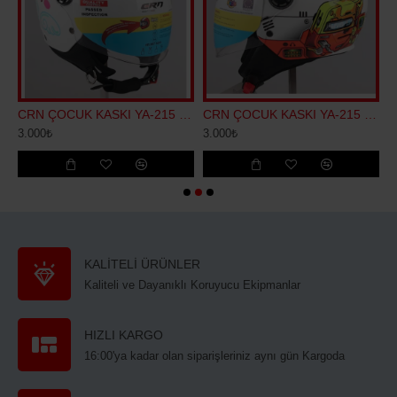
 Kaskı MAVİ
CRN ÇOCUK KASKI YA-215 LUCK GIRL
CRN ÇOCUK KASKI YA-215 SEGA
3.000₺
3.000₺
3
KALİTELİ ÜRÜNLER
Kaliteli ve Dayanıklı Koruyucu Ekipmanlar
HIZLI KARGO
16:00'ya kadar olan siparişleriniz aynı gün Kargoda