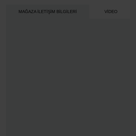
MAĞAZA İLETIŞIM BILGILERI
VIDEO