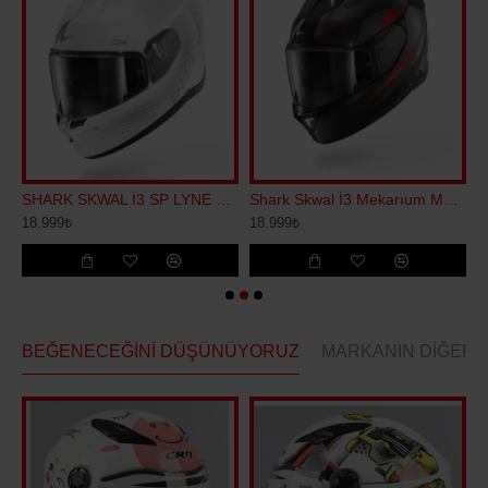
 REPLİCA ZARCO GP KAPALI KASK
SHARK SKWAL İ3 SP LYNE KAPALI KASK
Shark Skwal İ3 Mekarıum Mat Kapalı Kask
18.999₺
18.999₺
2
BEĞENECEĞINI DÜŞÜNÜYORUZ
MARKANIN DIĞERL