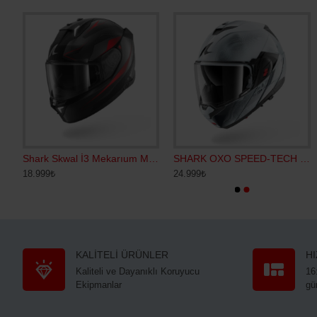
WAL İ3 SP LYNE KAPALI KASK
Shark Skwal İ3 Mekarıum Mat Kapalı Kask
ACERBİS MX X-H ELDİVEN GRİ
SHARK OXO SPEED-TECH ÇENE AÇILIR KASK
OZONE OZ-G
18.999₺
2.600₺
24.999₺
4.500₺
KALİTELİ ÜRÜNLER
H
Kaliteli ve Dayanıklı Koruyucu
16
Ekipmanlar
gü