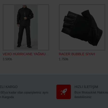
LV-RS600-SH SİYAH
VEXO HURRICANE YAĞMURLUK SİYAH
Ozone Ride II CE Deri Motosiklet Eldiveni
RACER BUBBLE SİYAH
3.500₺
3.000₺
1.750₺
IZLI KARGO
HIZLI İLETİŞİM
:00'ya kadar olan siparişleriniz aynı
Bize Motosiklet Hakkınd
n Kargoda
iletebilirsiniz