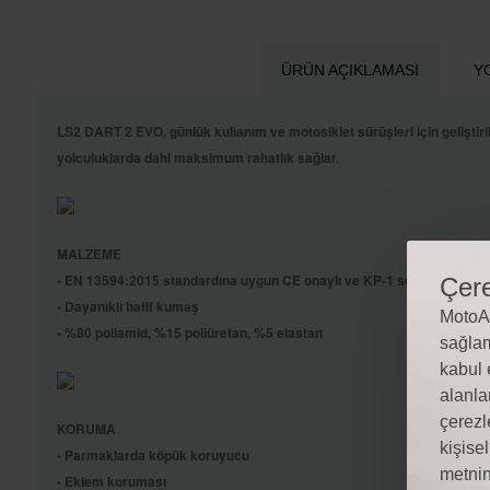
ÜRÜN AÇIKLAMASI
Y
LS2 DART 2 EVO, günlük kullanım ve motosiklet sürüşleri için gelişti
yolculuklarda dahi maksimum rahatlık sağlar.
MALZEME
• EN 13594:2015 standardına uygun CE onaylı ve KP-1 sertifikasına sa
Çere
• Dayanıklı hafif kumaş
MotoAl
• %80 poliamid, %15 poliüretan, %5 elastan
sağlam
kabul 
alanla
çerezl
KORUMA
kişise
• Parmaklarda köpük koruyucu
metnin
• Eklem koruması