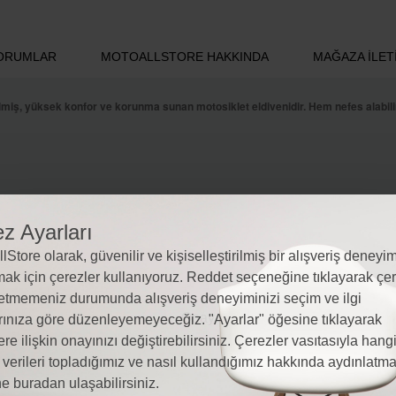
ORUMLAR
MOTOALLSTORE HAKKINDA
MAĞAZA İLETI
rilmiş, yüksek konfor ve korunma sunan motosiklet eldivenidir. Hem nefes alabi
hiptir
z Ayarları
lStore olarak, güvenilir ve kişiselleştirilmiş bir alışveriş deneyim
ak için çerezler kullanıyoruz. Reddet seçeneğine tıklayarak çer
etmemeniz durumunda alışveriş deneyiminizi seçim ve ilgi
rınıza göre düzenleyemeyeceğiz. "Ayarlar" öğesine tıklayarak
ere ilişkin onayınızı değiştirebilirsiniz. Çerezler vasıtasıyla hang
l verileri topladığımız ve nasıl kullandığımız hakkında aydınlatm
e buradan ulaşabilirsiniz.