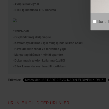
• Avuç içi takviyesi
• Bilek iç kısmında TPU koruma
Bunu T
ERGONOMİ
• Güçlendirilmiş dikiş yapısı
• Kavramayı artırmak için avuç içinde silikon baskı
• Hava alabilen rahat ve terletmez yapı
• Manşet açıklığında 4 yönlü spandex
• Dokunmatik telefon kullanma özelliği
• Bilek kısmında ayarlanabilir cırtlı bant
Etiketler:
Motosiklet LS2 DART 2 EVO KADIN ELDİVEN KIRMIZI
ÜRÜNLE İLGILI DIĞER ÜRÜNLER