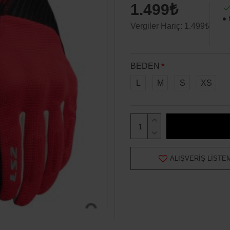
1.499₺
Vergiler Hariç: 1.499₺
BEDEN
L
M
S
XS
ALIŞVERIŞ LISTE