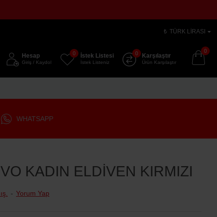
₺
TÜRK LIRASI
0
0
0
Hesap
İstek Listesi
Karşılaştır
Giriş / Kaydol
İstek Listeniz
Ürün Karşılaştır
WHATSAPP
EVO KADIN ELDİVEN KIRMIZI
ış.
-
Yorum Yap