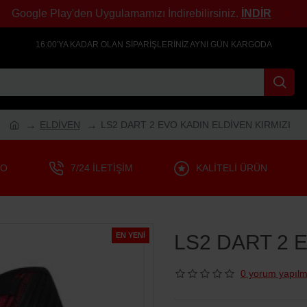
Google Play'den Uygulamamızı İndirebilirsiniz.
İNDİR
16:00'YA KADAR OLAN SIPARIŞLERINIZ AYNI GÜN KARGODA
ELDİVEN
LS2 DART 2 EVO KADIN ELDİVEN KIRMIZI
GO
7/24 İLETIŞIM
KALITELI ÜRÜN
EN YENI
LS2 DART 2 
0 yorum yapılm