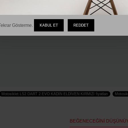
ekrar Gösterme.
KABUL ET
REDDET
Motosiklet LS2 DART 2 EVO KADIN ELDİVEN KIRMIZI fiyatları
Motosik
BEĞENECEĞINI DÜŞÜNÜ