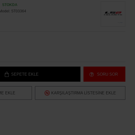
STOKDA
Model:
ST03364
SEPETE EKLE
SORU SOR
ME EKLE
KARŞILAŞTIRMA LISTESINE EKLE