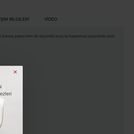
ŞIM BILGILERI
VIDEO
lir kumaş yapısı hem de dayanıklı avuç içi kaplaması sayesinde uzun
i
ezleri
i
a