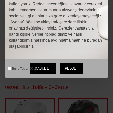
kullanıyoruz. Reddet seçeneğine tıklayarak çerezleri
kabul etmemeniz durumunda alışveriş deneyiminizi
Etiketler:
seçim ve ilgi alanlarınıza göre düzenleyemeyeceğiz.
Motosiklet KNMASTER TT-700 Titreşim Önleyicili Motosiklet
"Ayarlar" öğesine tıklayarak çerezlere ilişkin
Telefon Tutucu
onayınızı değiştirebilirsiniz. Çerezler vasıtasıyla
Motosiklet KNMASTER TT-700 Titreşim Önleyicili Motosiklet
hangi kişisel verileri topladığımız ve nasıl
Telefon Tutucu fiyatları
kullandığımız hakkında aydınlatma metnine buradan
Motosiklet Modelleri
motosiklet Aksesuarları
ulaşabilirsiniz.
Motosiklet yedek parça
KABUL ET
REDDET
Bunu Tekrar Gösterme.
ÜRÜNLE İLGILI DIĞER ÜRÜNLER