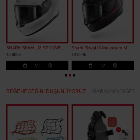
 REPLİCA ZARCO GP KAPALI KASK
SHARK SKWAL İ3 SP LYNE KAPALI KASK
Shark Skwal İ3 Mekarıum Mat Kapalı Kask
18.999₺
18.999₺
2
BEĞENECEĞINI DÜŞÜNÜYORUZ
MARKANIN DIĞERL