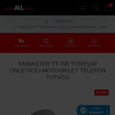
0
AKSESUAR
KNMASTER TT-700 Titreşim Önleyicili Motosiklet Telefon Tutucu
Hızlı Kargo
7/24 İletişim
Kaliteli Ürün
WhatsApp
KNMASTER TT-700 TITREŞIM
ÖNLEYICILI MOTOSIKLET TELEFON
TUTUCU
EN YENI