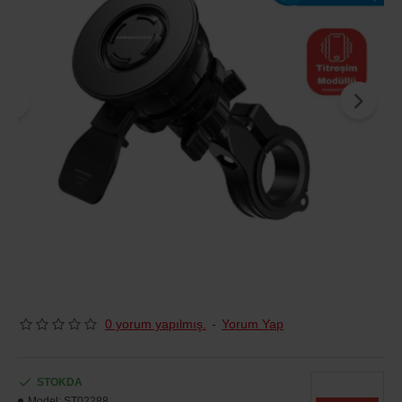
0 yorum yapılmış.
-
Yorum Yap
STOKDA
Model:
ST02288