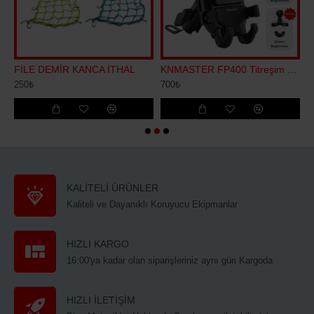
EFON TUTUCU BST7
FİLE DEMİR KANCA İTHAL
KNMASTER FP400 Titreşim Engelleyicili Tüm Motosikletlere Uyumlu Telefon Tutucu
250₺
700₺
9
KALİTELİ ÜRÜNLER
Kaliteli ve Dayanıklı Koruyucu Ekipmanlar
HIZLI KARGO
16:00'ya kadar olan siparişleriniz aynı gün Kargoda
HIZLI İLETİŞİM