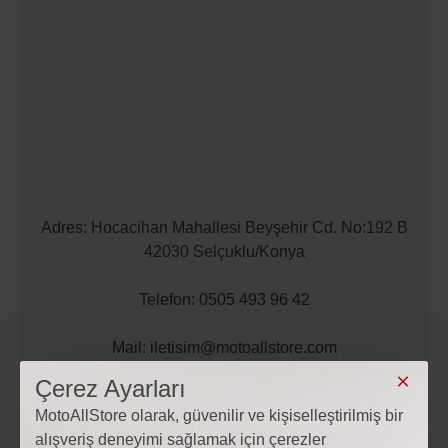
Adres: Hocacihan Mahallesi Beyşehir Cd. No:192 B
42030 Selçuklu/Konya
Telefon: 0505 493 96 42
Mail: iletisim@motoallstore.com
Çerez Ayarları
MotoAllStore olarak, güvenilir ve kişiselleştirilmiş bir
alışveriş deneyimi sağlamak için çerezler