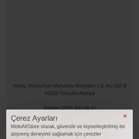
Adres: Hocacihan Mahallesi Beyşehir Cd. No:192 B
42030 Selçuklu/Konya
Telefon: 0505 493 96 42
Çerez Ayarları
Mail: iletisim@motoallstore.com
MotoAllStore olarak, güvenilir ve kişiselleştirilmiş bir
alışveriş deneyimi sağlamak için çerezler