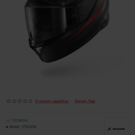
0 yorum yapılmış.
-
Yorum Yap
STOKDA
Model:
ST02058