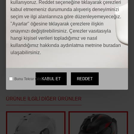
kullanıyoruz. Reddet seçeneğine tıklayarak çerezleri
kabul etmemeniz durumunda alışveriş deneyiminizi
seçim ve ilgi alanlarınıza göre düzenleyemeyeceğiz.
"Ayarlar" öğesine tıklayarak çerezlere ilişkin
Etiketler:
onayınızı değiştirebilirsiniz. Çerezler vasıtasıyla
Motosiklet Shark Skwal İ3 Mekarıum Mat Kapalı Kask
hangi kişisel verileri topladığımız ve nasıl
Motosiklet Shark Skwal İ3 Mekarıum Mat Kapalı Kask fiyatları
kullandığımız hakkında aydınlatma metnine buradan
Motosiklet Modelleri
motosiklet Aksesuarları
ulaşabilirsiniz.
Motosiklet yedek parça
KABUL ET
REDDET
Bunu Tekrar Gösterme.
ÜRÜNLE İLGILI DIĞER ÜRÜNLER