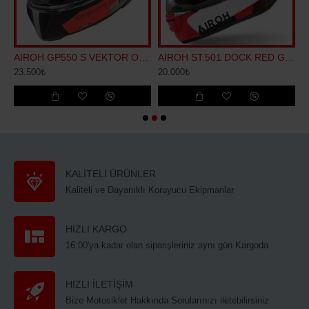
W GLOSS KASK
AIROH GP550 S VEKTOR ORANGE MATT KASK
AIROH ST.501 DOCK RED GLOSS KASK
23.500₺
20.000₺
2
KALİTELİ ÜRÜNLER
Kaliteli ve Dayanıklı Koruyucu Ekipmanlar
HIZLI KARGO
16:00'ya kadar olan siparişleriniz aynı gün Kargoda
HIZLI İLETİŞİM
Bize Motosiklet Hakkında Sorularınızı iletebilirsiniz