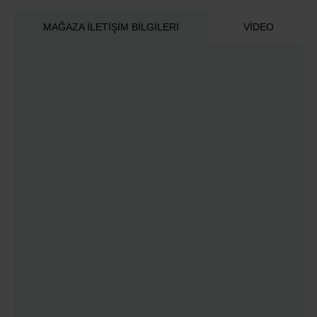
MAĞAZA İLETIŞIM BILGILERI
VIDEO