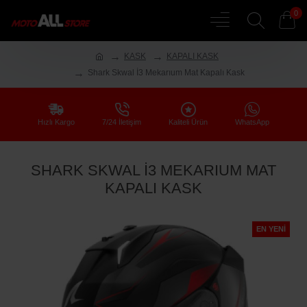
0
KASK
KAPALI KASK
Shark Skwal İ3 Mekarıum Mat Kapalı Kask
Hızlı Kargo
7/24 İletişim
Kaliteli Ürün
WhatsApp
SHARK SKWAL İ3 MEKARIUM MAT
KAPALI KASK
EN YENI