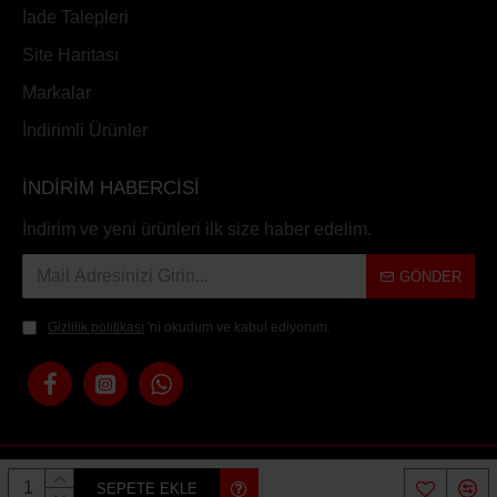
İade Talepleri
Site Haritası
Markalar
İndirimli Ürünler
İNDİRİM HABERCİSİ
İndirim ve yeni ürünleri ilk size haber edelim.
GÖNDER
Gizlilik politikası
'ni okudum ve kabul ediyorum.
Copyright © 2023, Moto All Store, Tüm Hakları Saklıdır
SEPETE EKLE