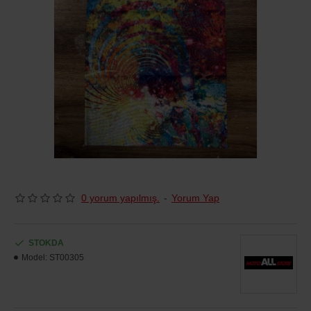
0 yorum yapılmış.
-
Yorum Yap
STOKDA
Model:
ST00305