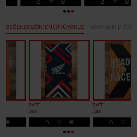
BEĞENECEĞINI DÜŞÜNÜYORUZ
MARKANIN DIĞERL
BAFF
BAFF
200₺
200₺