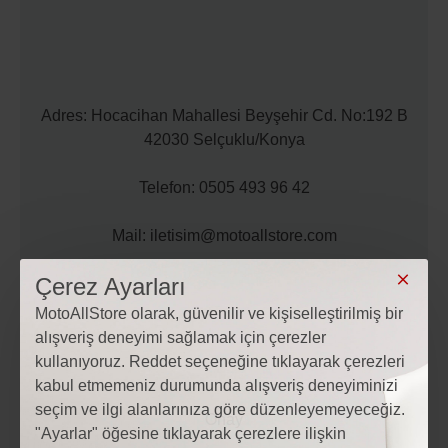
Adres: Hocacihan Mahallesi Beyşehir Cd. No:192 B
42030 Selçuklu/Konya
Telefon: 0505 493 96 42
Mail: iletisim@motoallstore.com
Çerez Ayarları
MotoAllStore olarak, güvenilir ve kişiselleştirilmiş bir
alışveriş deneyimi sağlamak için çerezler
kullanıyoruz. Reddet seçeneğine tıklayarak çerezleri
kabul etmemeniz durumunda alışveriş deneyiminizi
Etiketler:
Motosiklet BAFF
Motosiklet BAFF fiyatları
seçim ve ilgi alanlarınıza göre düzenleyemeyeceğiz.
Motosiklet Modelleri
motosiklet Aksesuarları
"Ayarlar" öğesine tıklayarak çerezlere ilişkin
Motosiklet yedek parça
BAFF
MOTO ALL STORE