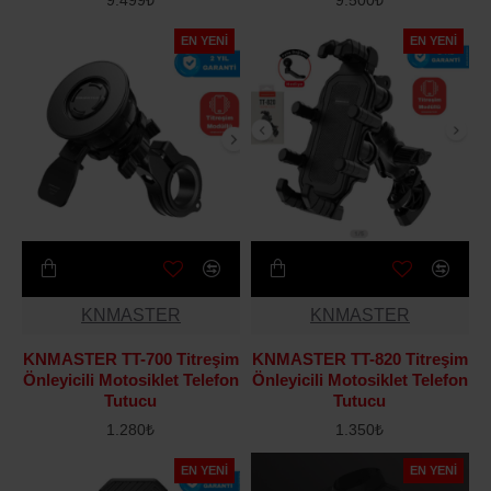
EN YENI
EN YENI
KNMASTER
KNMASTER
KNMASTER TT-700 Titreşim
KNMASTER TT-820 Titreşim
Önleyicili Motosiklet Telefon
Önleyicili Motosiklet Telefon
Tutucu
Tutucu
1.280₺
1.350₺
EN YENI
EN YENI