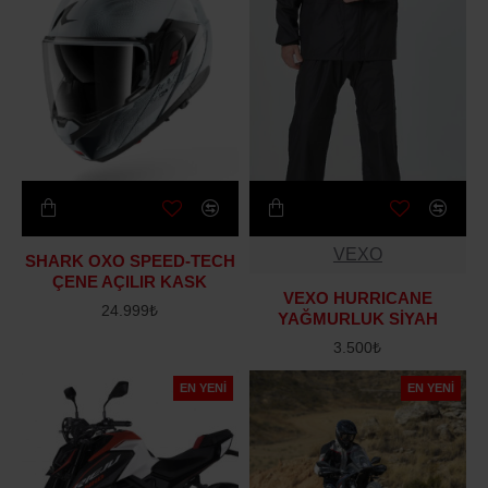
VEXO
SHARK OXO SPEED-TECH
ÇENE AÇILIR KASK
VEXO HURRICANE
24.999₺
YAĞMURLUK SİYAH
3.500₺
EN YENI
EN YENI