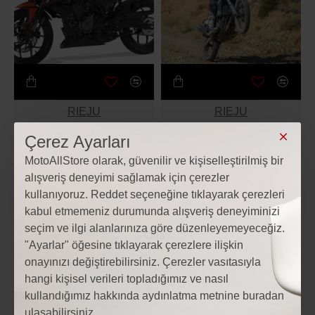
RIEJU
RIEJU
Çerez Ayarları
RİEJU NKD 125
Aventura Rally 307
250.700₺
369.000₺
MotoAllStore olarak, güvenilir ve kişiselleştirilmiş bir
alışveriş deneyimi sağlamak için çerezler
EN YENI
EN YENI
kullanıyoruz. Reddet seçeneğine tıklayarak çerezleri
kabul etmemeniz durumunda alışveriş deneyiminizi
seçim ve ilgi alanlarınıza göre düzenleyemeyeceğiz.
"Ayarlar" öğesine tıklayarak çerezlere ilişkin
onayınızı değiştirebilirsiniz. Çerezler vasıtasıyla
hangi kişisel verileri topladığımız ve nasıl
kullandığımız hakkında aydınlatma metnine buradan
ulaşabilirsiniz.