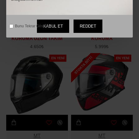
VEMAR
VEMAR
KABUL ET
REDDET
Bunu Tekrar Gösterme.
VEMAR E-01 SOFT DİZLİK
VEMAR CROSS VÜCUT
KORUMA UZUN TAKIM
KORUMA
4.650₺
5.999₺
STOKTA BITTI
EN YENI
EN YENI
MT
MT