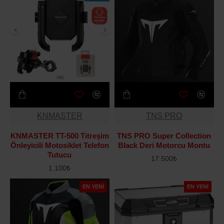
KNMASTER
TNS PRO
KNMASTER TT-500 Titreşim
TNS PRO Super Collection
Önleyicili Motosiklet Telefon
Black Deri Motorcu Montu
Tutucu
17.500₺
1.100₺
EN YENI
EN YENI