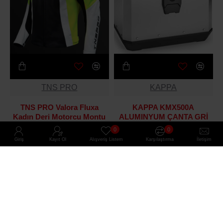
TNS PRO
KAPPA
TNS PRO Valora Fluxa
KAPPA KMX500A
Kadın Deri Motorcu Montu
ALUMINYUM ÇANTA GRİ
16.000₺
10.099₺
0
0
Giriş
Kayıt Ol
Alışveriş Listem
Karşılaştırma
İletişim
EN YENI
EN YENI