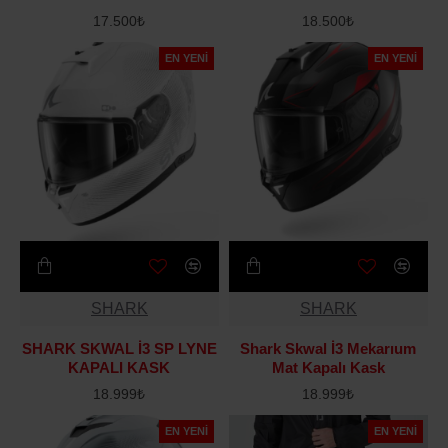
17.500₺
18.500₺
EN YENI
EN YENI
SHARK
SHARK
SHARK SKWAL İ3 SP LYNE
Shark Skwal İ3 Mekarıum
KAPALI KASK
Mat Kapalı Kask
18.999₺
18.999₺
EN YENI
EN YENI