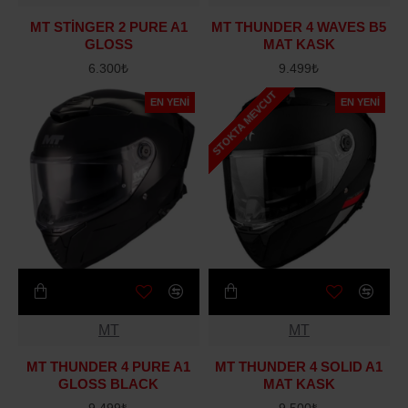
MT STİNGER 2 PURE A1
MT THUNDER 4 WAVES B5
GLOSS
MAT KASK
6.300₺
9.499₺
STOKTA MEVCUT
EN YENI
EN YENI
MT
MT
MT THUNDER 4 PURE A1
MT THUNDER 4 SOLID A1
GLOSS BLACK
MAT KASK
9.499₺
9.500₺