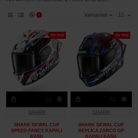
0
EN YENI
EN YENI
SHARK
SHARK
SHARK SKWAL CUP
SHARK SKWAL CUP
SPEED-FANCY KAPALI
REPLİCA ZARCO GP
KASK
KAPALI KASK