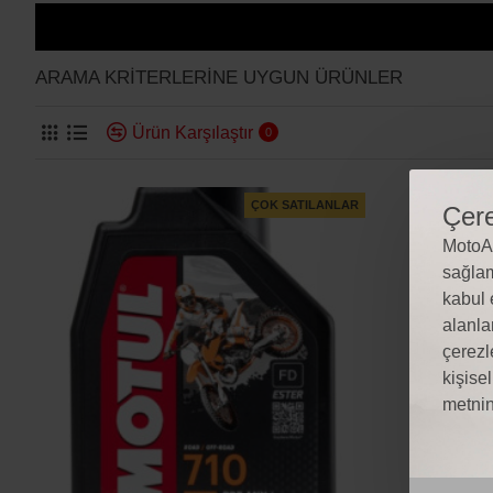
ARAMA KRITERLERINE UYGUN ÜRÜNLER
Ürün Karşılaştır
0
ÇOK SATILANLAR
Çere
MotoAl
sağlam
kabul 
alanla
çerezl
kişise
metnin