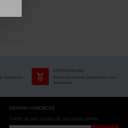
KONYA ENDURO
a Sorularınızı
Enduro Konusunda Deneyimimizi Size
Aktarabiliriz
İNDİRİM HABERCİSİ
İndirim ve yeni ürünleri ilk size haber edelim.