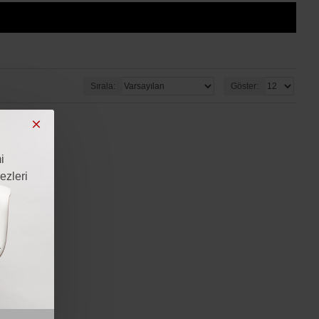
Sırala:
Göster:
i
ezleri
i
a