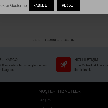
ekrar Gösterme.
KABUL ET
REDDET
Listenin sonuna ulaştınız.
IZLI KARGO
HIZLI İLETİŞİM
:00'ya kadar olan siparişleriniz aynı
Bize Motosiklet Hakkınd
n Kargoda
iletebilirsiniz
MÜŞTERİ HİZMETLERİ
İletişim