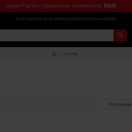
Google Play'den Uygulamamızı İndirebilirsiniz.
İNDİR
16:00'YA KADAR OLAN SIPARIŞLERINIZ AYNI GÜN KARGODA
Arama