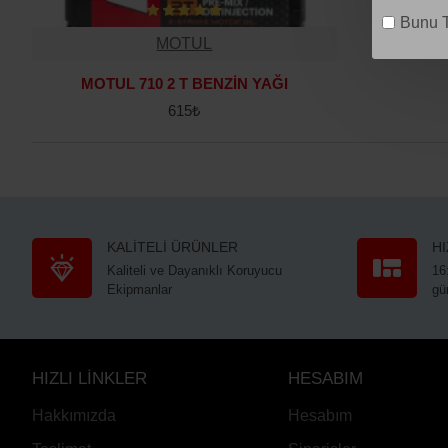
Bunu T
MOTUL
MOTUL 710 2 T BENZİN YAĞI
615₺
KALİTELİ ÜRÜNLER
H
Kaliteli ve Dayanıklı Koruyucu
16
Ekipmanlar
gü
HIZLI LİNKLER
HESABIM
Hakkımızda
Hesabım