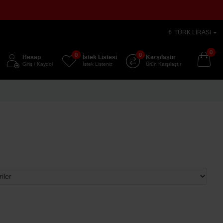
₺
TÜRK LIRASI
0
0
0
Hesap
İstek Listesi
Karşılaştır
Giriş / Kaydol
İstek Listeniz
Ürün Karşılaştır