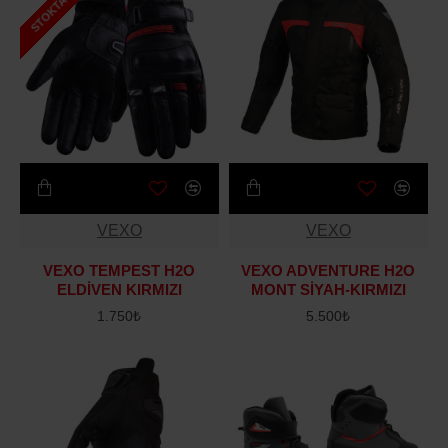
STOKTA BITTI
VEXO
VEXO
VEXO TEMPEST H2O
VEXO ADVENTURE H2O
ELDİVEN KIRMIZI
MONT SİYAH-KIRMIZI
1.750₺
5.500₺