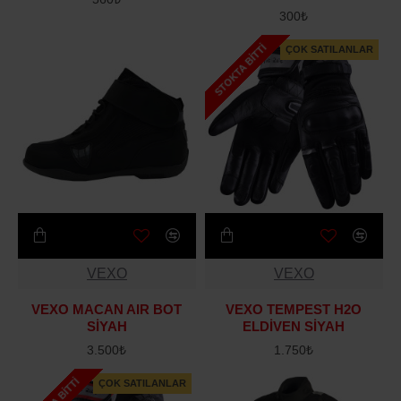
300₺
STOKTA BITTI
ÇOK SATILANLAR
VEXO
VEXO
VEXO MACAN AIR BOT
VEXO TEMPEST H2O
SİYAH
ELDİVEN SİYAH
3.500₺
1.750₺
ÇOK SATILANLAR