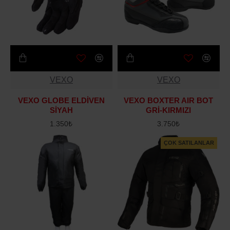
VEXO
VEXO
VEXO GLOBE ELDİVEN
VEXO BOXTER AIR BOT
SİYAH
GRİ-KIRMIZI
1.350₺
3.750₺
ÇOK SATILANLAR