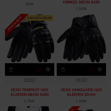
KIRMIZI, NEON SARI
600₺
1.550₺
STOKTA BITTI
ÇOK SATILANLAR
VEXO
VEXO
VEXO TEMPEST H2O
VEXO VANGUARD H2O
ELDİVEN NEON SARI
ELDİVEN SİYAH
1.750₺
2.200₺