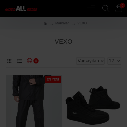
0
Markalar
VEXO
VEXO
0
EN YENI