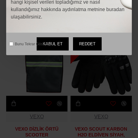
VEXO
VEXO
hangi kişisel verileri topladığımız ve nasıl
kullandığımız hakkında aydınlatma metnine buradan
VEXO AXION H20 MONT
VEXO EL KILIFI (SCOOTER
ulaşabilirsiniz.
SİYAH-NEON SARI
REFLEKTÖRLÜ-YÜNLÜ)
5.500₺
600₺
STOKTA BITTI
KABUL ET
REDDET
Bunu Tekrar Gösterme.
VEXO
VEXO
VEXO DİZLİK ÖRTÜ
VEXO SCOUT KARBON
SCOOTER
H2O ELDİVEN SİYAH,