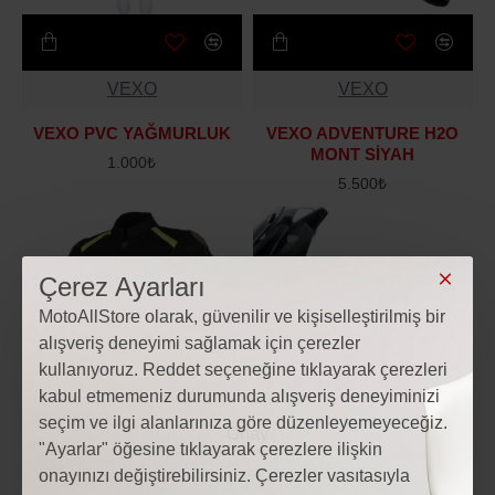
VEXO
VEXO
VEXO PVC YAĞMURLUK
VEXO ADVENTURE H2O
MONT SİYAH
1.000₺
5.500₺
Çerez Ayarları
MotoAllStore olarak, güvenilir ve kişiselleştirilmiş bir
alışveriş deneyimi sağlamak için çerezler
kullanıyoruz. Reddet seçeneğine tıklayarak çerezleri
kabul etmemeniz durumunda alışveriş deneyiminizi
seçim ve ilgi alanlarınıza göre düzenleyemeyeceğiz.
"Ayarlar" öğesine tıklayarak çerezlere ilişkin
onayınızı değiştirebilirsiniz. Çerezler vasıtasıyla