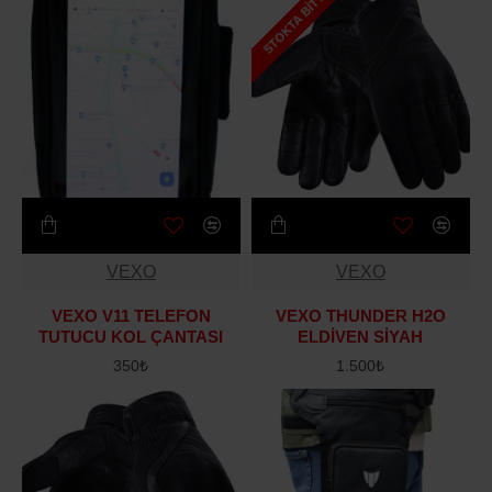
STOKTA BITTI
VEXO
VEXO
VEXO V11 TELEFON
VEXO THUNDER H2O
TUTUCU KOL ÇANTASI
ELDİVEN SİYAH
350₺
1.500₺