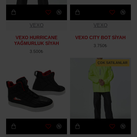
VEXO
VEXO
VEXO HURRICANE
VEXO CITY BOT SİYAH
YAĞMURLUK SİYAH
3.750₺
3.500₺
ÇOK SATILANLAR