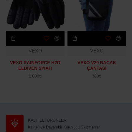
VEXO
VEXO
VEXO RAINFORCE H2O
VEXO V20 BACAK
ELDİVEN SİYAH
ÇANTASI
1.600₺
380₺
KALİTELİ ÜRÜNLER
Kaliteli ve Dayanıklı Koruyucu Ekipmanlar