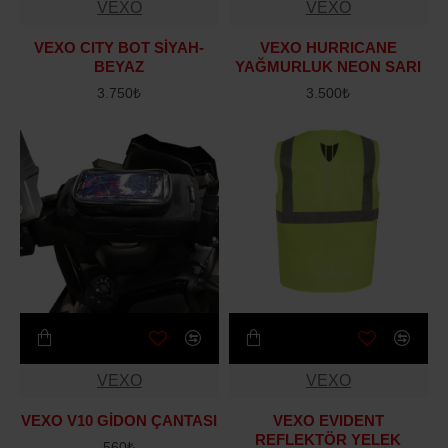
VEXO
VEXO
VEXO CITY BOT SİYAH-
VEXO HURRICANE
BEYAZ
YAĞMURLUK NEON SARI
3.750₺
3.500₺
VEXO
VEXO
VEXO V10 GİDON ÇANTASI
VEXO EVIDENT
REFLEKTÖR YELEK
560₺