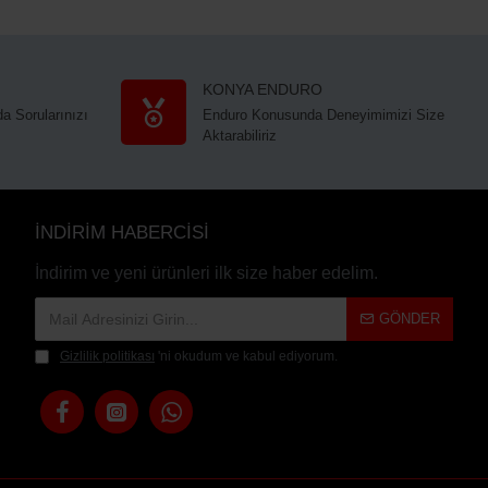
KONYA ENDURO
a Sorularınızı
Enduro Konusunda Deneyimimizi Size
Aktarabiliriz
İNDİRİM HABERCİSİ
İndirim ve yeni ürünleri ilk size haber edelim.
GÖNDER
Gizlilik politikası
'ni okudum ve kabul ediyorum.