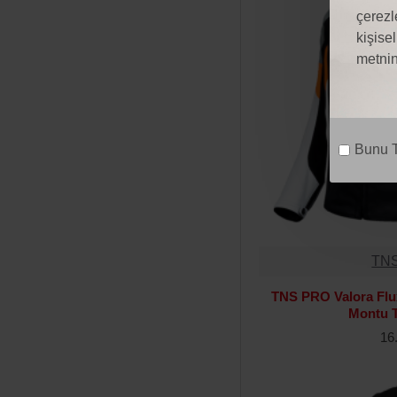
çerezl
kişise
L
metnin
M
S
Bunu T
XL
TN
TNS PRO Valora Flu
Montu
16