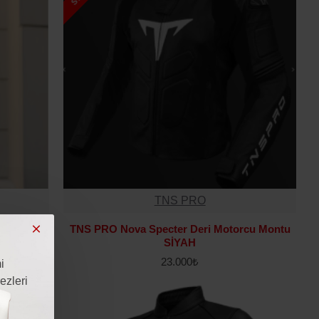
TNS PRO
evsim
TNS PRO Nova Specter Deri Motorcu Montu
u
SİYAH
23.000₺
i
ezleri