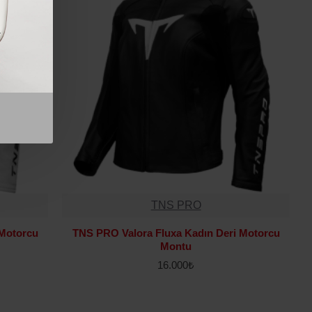
i
a
TNS PRO
 Motorcu
TNS PRO Valora Fluxa Kadın Deri Motorcu
Montu
16.000₺