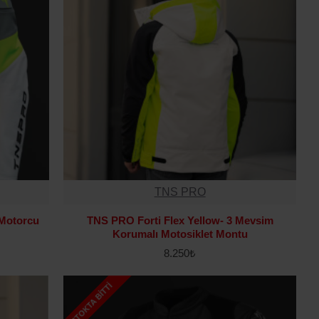
TNS PRO
 Motorcu
TNS PRO Forti Flex Yellow- 3 Mevsim
Korumalı Motosiklet Montu
8.250₺
STOKTA BITTI