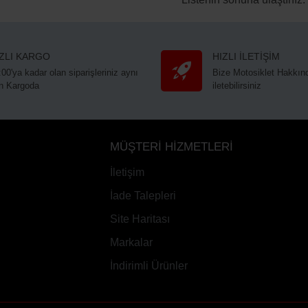
IZLI KARGO
HIZLI İLETİŞİM
:00'ya kadar olan siparişleriniz aynı
Bize Motosiklet Hakkınd
n Kargoda
iletebilirsiniz
MÜŞTERİ HİZMETLERİ
İletişim
İade Talepleri
Site Haritası
Markalar
İndirimli Ürünler