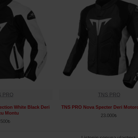
S PRO
TNS PRO
ction White Black Deri
TNS PRO Nova Specter Deri Motor
cu Montu
23.000₺
.500₺
Listenin sonuna ulaştınız.