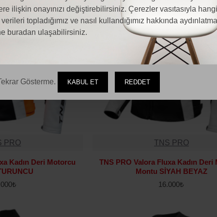
ere ilişkin onayınızı değiştirebilirsiniz. Çerezler vasıtasıyla hang
l verileri topladığımız ve nasıl kullandığımız hakkında aydınlatm
e buradan ulaşabilirsiniz.
ekrar Gösterme.
KABUL ET
REDDET
S PRO
TNS PRO
xa Kadın Deri Motorcu
TNS PRO Valora Fluxa Kadın Deri
 TURUNCU
Montu SİYAH BEYAZ
.000₺
16.000₺