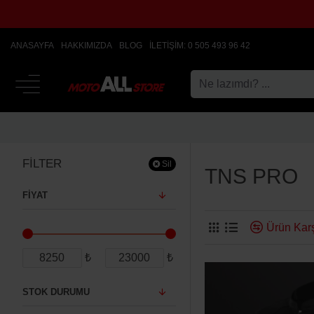
ANASAYFA
HAKKIMIZDA
BLOG
İLETIŞIM: 0 505 493 96 42
FILTER
Sil
TNS PRO
FIYAT
Ürün Karş
₺
₺
STOK DURUMU