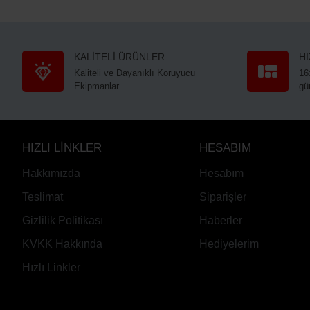
KALİTELİ ÜRÜNLER
H
Kaliteli ve Dayanıklı Koruyucu
16
Ekipmanlar
gü
HIZLI LİNKLER
HESABIM
Hakkımızda
Hesabım
Teslimat
Siparişler
Gizlilik Politikası
Haberler
KVKK Hakkında
Hediyelerim
Hızlı Linkler