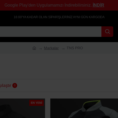
Google Play'den Uygulamamızı İndirebilirsiniz.
İNDİR
16:00'YA KADAR OLAN SIPARIŞLERINIZ AYNI GÜN KARGODA
Markalar
TNS PRO
ılaştır
0
EN YENI