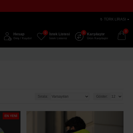
₺
TÜRK LIRASI
0
0
0
Hesap
İstek Listesi
Karşılaştır
Giriş / Kaydol
İstek Listeniz
Ürün Karşılaştır
Sırala:
Göster:
EN YENI