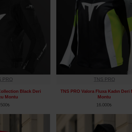
S PRO
TNS PRO
llection Black Deri
TNS PRO Valora Fluxa Kadın Deri
cu Montu
Montu
.500₺
16.000₺