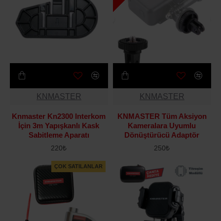
KNMASTER
KNMASTER
Knmaster Kn2300 Interkom
KNMASTER Tüm Aksiyon
İçin 3m Yapışkanlı Kask
Kameralara Uyumlu
Sabitleme Aparatı
Dönüştürücü Adaptör
220₺
250₺
ÇOK SATILANLAR