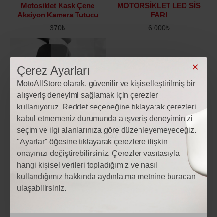
Motosiklet Kask Çene
MOTORSİKLET LED SİS
Aksiyon Kamera Tutucu
FARI
370₺
6.000₺
Çerez Ayarları
MotoAllStore olarak, güvenilir ve kişiselleştirilmiş bir
alışveriş deneyimi sağlamak için çerezler
kullanıyoruz. Reddet seçeneğine tıklayarak çerezleri
kabul etmemeniz durumunda alışveriş deneyiminizi
seçim ve ilgi alanlarınıza göre düzenleyemeyeceğiz.
"Ayarlar" öğesine tıklayarak çerezlere ilişkin
onayınızı değiştirebilirsiniz. Çerezler vasıtasıyla
hangi kişisel verileri topladığımız ve nasıl
KNMASTER
KNMASTER
kullandığımız hakkında aydınlatma metnine buradan
Motowolf Usb Şarj Soketli
Knmaster Motosiklet Kaskı
ulaşabilirsiniz.
Gidon Bağlantılı Telefon
Kilidi + Knmaster Karbon
Tutucu
Çanta Hediyeli – Esnek
Kablo ve Üst Düzey Koruma