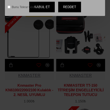
1.350₺
650₺
KABUL ET
REDDET
Bunu Tekrar Gösterme.
STOKTA BITTI
ÇOK SATILANLAR
KNMASTER
KNMASTER
Knmaster Pro
KNMASTER TT-150
KN6100/2200/2100 Kulaklık -
TİTREŞİM ENGELLEYİCİLİ
2. NESİL UYUMLU
TELEFON TUTUCU
1.000₺
1.150₺