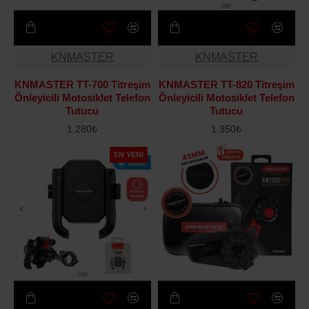
KNMASTER
KNMASTER
KNMASTER TT-700 Titreşim
KNMASTER TT-820 Titreşim
Önleyicili Motosiklet Telefon
Önleyicili Motosiklet Telefon
Tutucu
Tutucu
1.280₺
1.350₺
EN YENI