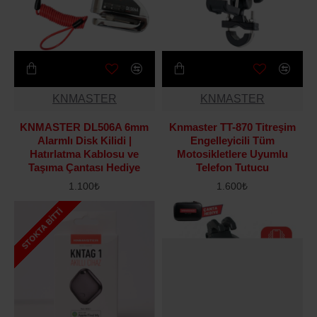
KNMASTER
KNMASTER
KNMASTER DL506A 6mm
Knmaster TT-870 Titreşim
Alarmlı Disk Kilidi |
Engelleyicili Tüm
Hatırlatma Kablosu ve
Motosikletlere Uyumlu
Taşıma Çantası Hediye
Telefon Tutucu
1.100₺
1.600₺
STOKTA BITTI