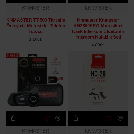
KNMASTER
KNMASTER
KNMASTER TT-500 Titreşim
Knmaster Knmaster
Önleyicili Motosiklet Telefon
KN2300PRO Motosiklet
Tutucu
Kask İnterkom Bluetooth
Intercom Kulaklık Seti
1.100₺
4.000₺
KNMASTER
KNMASTER