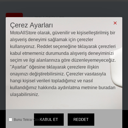
KALİTELİ ÜRÜNLER
Çerez Ayarları
Kaliteli ve Dayanıklı Koruyucu Ekipmanlar
MotoAllStore olarak, güvenilir ve kişiselleştirilmiş bir
alışveriş deneyimi sağlamak için çerezler
HIZLI KARGO
kullanıyoruz. Reddet seçeneğine tıklayarak çerezleri
16:00'ya kadar olan siparişleriniz aynı gün Kargoda
kabul etmemeniz durumunda alışveriş deneyiminizi
seçim ve ilgi alanlarınıza göre düzenleyemeyeceğiz.
HIZLI İLETİŞİM
"Ayarlar" öğesine tıklayarak çerezlere ilişkin
Bize Motosiklet Hakkında Sorularınızı iletebilirsiniz
onayınızı değiştirebilirsiniz. Çerezler vasıtasıyla
hangi kişisel verileri topladığımız ve nasıl
KONYA ENDURO
kullandığımız hakkında aydınlatma metnine buradan
Enduro Konusunda Deneyimimizi Size Aktarabiliriz
ulaşabilirsiniz.
KABUL ET
REDDET
Bunu Tekrar Gösterme.
HIZLI LİNKLER