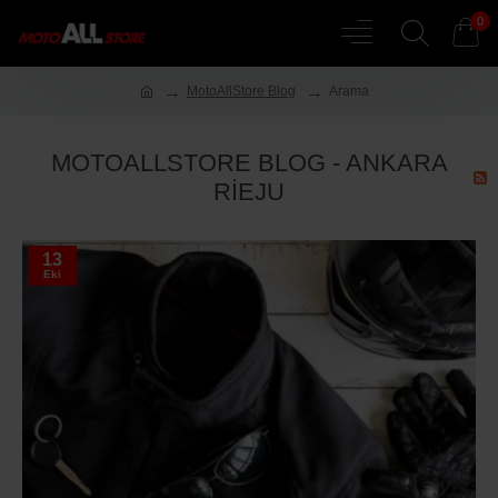
0
MotoAllStore Blog
Arama
MOTOALLSTORE BLOG - ANKARA
RIEJU
13
Eki