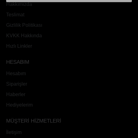
Hakkımızda
Teslimat
Gizlilik Politikası
KVKK Hakkında
Hızlı Linkler
HESABIM
Hesabım
Siparişler
Haberler
Hediyelerim
MÜŞTERİ HİZMETLERİ
İletişim