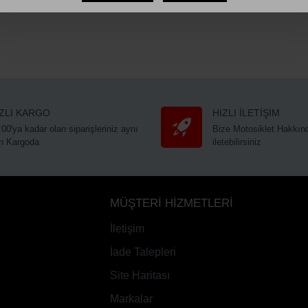
IZLI KARGO
HIZLI İLETİŞİM
:00'ya kadar olan siparişleriniz aynı
Bize Motosiklet Hakkınd
n Kargoda
iletebilirsiniz
MÜŞTERİ HİZMETLERİ
İletişim
İade Talepleri
Site Haritası
Markalar