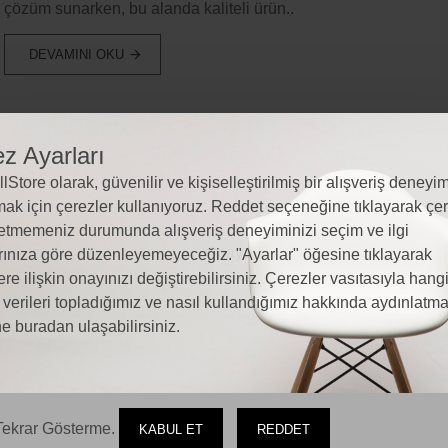
çözüm sunarken, bu alanda kaliteli ürün..
DEVAMINI OKU
z Ayarları
lStore olarak, güvenilir ve kişiselleştirilmiş bir alışveriş deneyim
ak için çerezler kullanıyoruz. Reddet seçeneğine tıklayarak çer
etmemeniz durumunda alışveriş deneyiminizi seçim ve ilgi
rınıza göre düzenleyemeyeceğiz. "Ayarlar" öğesine tıklayarak
ere ilişkin onayınızı değiştirebilirsiniz. Çerezler vasıtasıyla hang
l verileri topladığımız ve nasıl kullandığımız hakkında aydınlatm
e buradan ulaşabilirsiniz.
ekrar Gösterme.
KABUL ET
REDDET