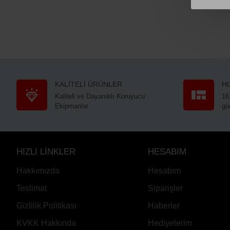
KALİTELİ ÜRÜNLER
H
Kaliteli ve Dayanıklı Koruyucu
16
Ekipmanlar
gü
HIZLI LİNKLER
HESABIM
Hakkımızda
Hesabım
Teslimat
Siparişler
Gizlilik Politikası
Haberler
KVKK Hakkında
Hediyelerim