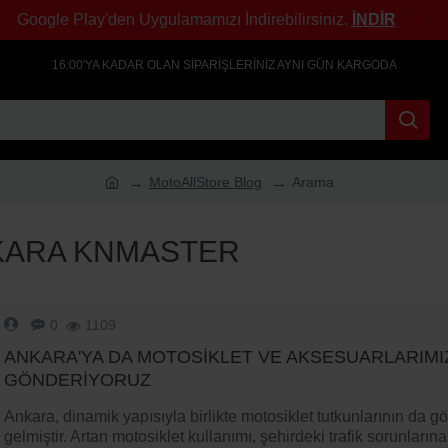
Google Play'den Uygulamamızı İndirebilirsiniz.
İNDİR
16:00'YA KADAR OLAN SIPARIŞLERINIZ AYNI GÜN KARGODA
MotoAllStore Blog
Arama
KARA KNMASTER
0
1109
ANKARA'YA DA MOTOSIKLET VE AKSESUARLARIMI
GÖNDERIYORUZ
Ankara, dinamik yapısıyla birlikte motosiklet tutkunlarının da g
gelmiştir. Artan motosiklet kullanımı, şehirdeki trafik sorunlarına 