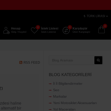
₺
TÜRK LIRASI
0
0
0
Hesap
İstek Listesi
Karşılaştır
Giriş / Kaydol
İstek Listeniz
Ürün Karşılaştır
RSS FEED
BLOG KATEGORILERI
İl İl Bilgilendirmeler
ZI
Seo
Markalar
Yeni Motosiklet Aksesuarları
özdesi haline
alternatif bir
Yol Maceraları