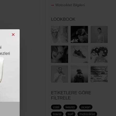
Motosiklet Bilgileri
LOOKBOOK
i
ezleri
i
a
ETIKETLERE GÖRE
FILTRELE
cool
waves
ocean
travel
surf
motosiklet