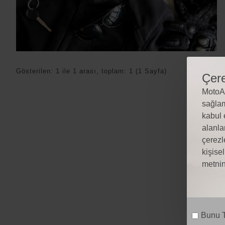
Gösterilen: 1 ile 1 arası, toplam: 1 (1 Sayfa)
Çere
MotoAl
sağlam
kabul 
alanla
çerezl
kişise
metnin
Bunu T